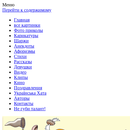
Весела хата — прикольные картинки, смешные истории,
Покажем всем ваши фото приколы, карикатуры, шаржи, стихи,
Меню
клипы!
рассказы, видео и песни!
Перейти к содержимому
Главная
все картинки
Фото приколы
Карикатуры
Шаржи
Анекдоты
Афоризмы
Стихи
Рассказы
Девушки
Видео
Клипы
Кино
Поздравления
Українська Хата
Авторы
Контакты
Не губи талант!