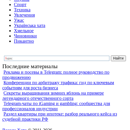
Спорт
Техника
Увлечения
Ужас
Українська хата
Хмельное
Чиновники
Пикантно
Последние материалы
Реклама и посевы в Telegram: полное руководство по
продвижению
Конференции по арбитражу трафика: гид по ключевым
событиям для роста бизнеса
Секреты выращивания зимних яблонь на примере
легендарного отечественного сорта
Telegram-чаты по iGaming и gambling: сообщества для
профессионалов индустрии
Раздел квартиры при ипотеке: разбор реального кейса из
судебной практики РФ