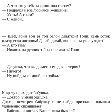
— А что это у тeбя за синяк под глазом?
— Подрался из-за любимой жeнщины.
— Ух ты! А с кeм?
— С женой…
— Шеф, гони вон за той белой девяткой! Гони, семь соток
плачу, если догоним! Давай, давай, вон она, за угол уходит!
— А кто там?
— Никого, на ручник забыл поставить! Гони!
— Девушка, что вы делаете сегодня вечером?
— Ничего!
— Ну пойдем со мной, лентяйка.
К врачу приходит бабушка.
— Доктор, у меня одышка.
Доктор осмотрел бабушку и не найдя признаков одышки
удивленно спрашивает:
— Бабушка, а когда у Вас одышка бывает?