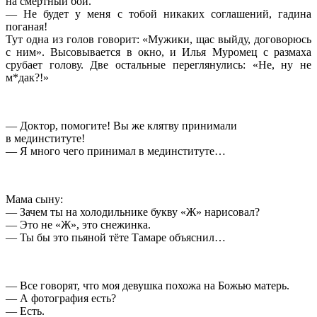
на смертный бой.
— Не будет у меня с тобой никаких соглашений, гадина
поганая!
Тут одна из голов говорит: «Мужики, щас выйду, договорюсь
с ним». Высовывается в окно, и Илья Муромец с размаха
срубает голову. Две остальные переглянулись: «Не, ну не
м*дак?!»
— Доктор, помогите! Вы же клятву принимали
в мединституте!
— Я много чего принимал в мединституте…
Мама сыну:
— Зачем ты на холодильнике букву «Ж» нарисовал?
— Это не «Ж», это снежинка.
— Ты бы это пьяной тёте Тамаре объяснил…
— Все говорят, что моя девушка похожа на Божью матерь.
— А фотография есть?
— Есть.