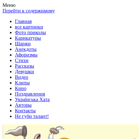
Весела хата — прикольные картинки, смешные истории,
Покажем всем ваши фото приколы, карикатуры, шаржи, стихи,
Меню
клипы!
рассказы, видео и песни!
Перейти к содержимому
Главная
все картинки
Фото приколы
Карикатуры
Шаржи
Анекдоты
Афоризмы
Стихи
Рассказы
Девушки
Видео
Клипы
Кино
Поздравления
Українська Хата
Авторы
Контакты
Не губи талант!