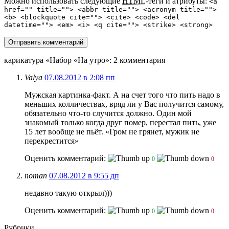
Можно использовать следующие
HTML
-теги и атрибуты:
<a
href="" title=""> <abbr title=""> <acronym title="">
<b> <blockquote cite=""> <cite> <code> <del
datetime=""> <em> <i> <q cite=""> <strike> <strong>
карикатура «Набор «На утро»
: 2 комментария
Valya
07.08.2012 в 2:08 пп
Мужская картинка-факт. А на счет того что пить надо в
меньших колличествах, вряд ли у Вас получится самому,
обязательно что-то случится должно. Один мой
знакомый только когда друг помер, перестал пить, уже
15 лет вообще не пьёт. «Гром не грянет, мужик не
перекрестится»
Оценить комментарий:
0
0
потап
07.08.2012 в 9:55 дп
недавно такую открыл)))
Оценить комментарий:
0
0
Рубрики