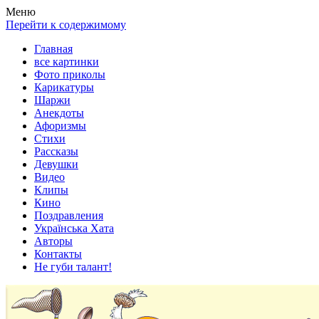
Весела хата — прикольные картинки, смешные истории,
Покажем всем ваши фото приколы, карикатуры, шаржи, стихи,
Меню
клипы!
рассказы, видео и песни!
Перейти к содержимому
Главная
все картинки
Фото приколы
Карикатуры
Шаржи
Анекдоты
Афоризмы
Стихи
Рассказы
Девушки
Видео
Клипы
Кино
Поздравления
Українська Хата
Авторы
Контакты
Не губи талант!