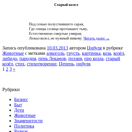
Старый козел
Под сенью полусгнившего сарая,
Где спицы солнца протыкают тьму,
Естественною смертью умирая,
Лежал козел, не нужный никому.
Читать далее →
Запись опубликована
10.03.2013
автором
Цибуля
в рубрике
Животные
с метками
алкоголь
,
грусть
,
картинка
,
коза
,
козёл
,
либидо
,
пародия
,
пень Леканов
,
поэзия
,
про козла
,
старый
козёл
,
стих
,
стихотворение
,
Цепень
,
цибуля
.
1
2
3
»
Рубрики
Бизнес
Быт
Дети
Животные
Знаменитости
Политика
Разное