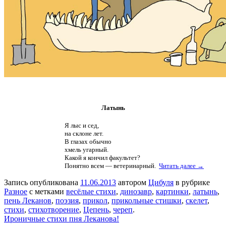
Латынь
Я лыс и сед,
на склоне лет.
В глазах обычно
хмель угарный.
Какой я кончил факультет?
Понятно всем — ветеринарный.
Читать далее →
Запись опубликована
11.06.2013
автором
Цибуля
в рубрике
Разное
с метками
весёлые стихи
,
динозавр
,
картинки
,
латынь
,
пень Леканов
,
поэзия
,
прикол
,
прикольные стишки
,
скелет
,
стихи
,
стихотворение
,
Цепень
,
череп
.
Ироничные стихи пня Леканова!