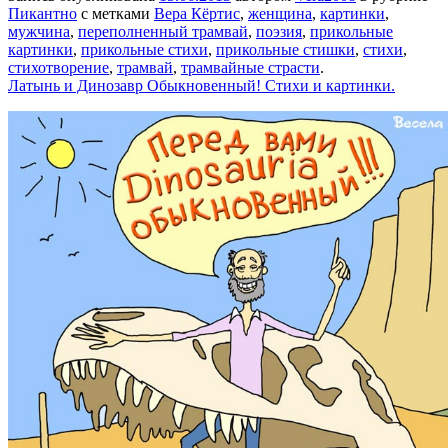
Пикантно
с метками
Вера Кёртис
,
женщина
,
картинки
,
мужчина
,
переполненный трамвай
,
поэзия
,
прикольные
картинки
,
прикольные стихи
,
прикольные стишки
,
стихи
,
стихотворение
,
трамвай
,
трамвайные страсти
.
Латынь и Динозавр Обыкновенный! Стихи и картинки.