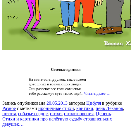
Сетевые критики
На свете есть, дружок, такое племя
дотошных и всезнающих людей.
Они развеют все твои сомненья,
тебе расскажут суть твоих идей,
Читать далее →
Запись опубликована
20.05.2013
автором
Цибуля
в рубрике
Разное
с метками
ироничные стихи
,
критики
,
пень Леканов
,
поэзия
,
собачье сердце
,
стихи
,
стихотворения
,
Цепень
.
Стихи и картинки про нелёгкую судьбу страшненьких
девушек…