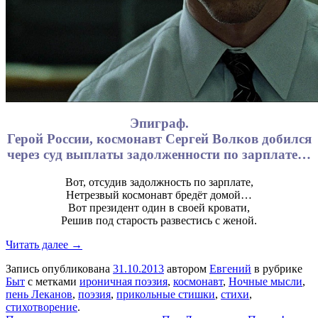
Эпиграф.
Герой России, космонавт Сергей Волков добился
через суд выплаты задолженности по зарплате…
Вот, отсудив задолжность по зарплате,
Нетрезвый космонавт бредёт домой…
Вот президент один в своей кровати,
Решив под старость развестись с женой.
Читать далее →
Запись опубликована
31.10.2013
автором
Евгений
в рубрике
Быт
с метками
ироничная поэзия
,
космонавт
,
Ночные мысли
,
пень Леканов
,
поэзия
,
прикольные стишки
,
стихи
,
стихотворение
.