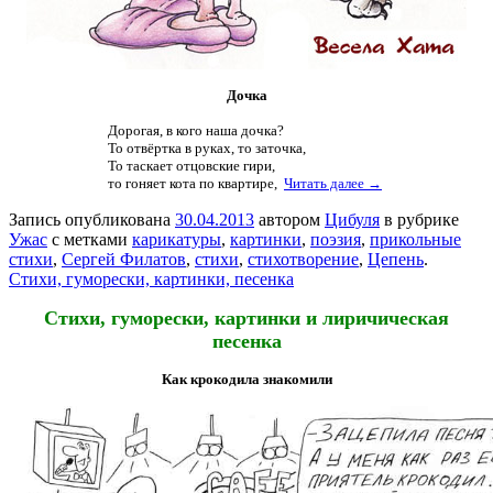
Дочка
Дорогая, в кого наша дочка?
То отвёртка в руках, то заточка,
То таскает отцовские гири,
то гоняет кота по квартире,
Читать далее →
Запись опубликована
30.04.2013
автором
Цибуля
в рубрике
Ужас
с метками
карикатуры
,
картинки
,
поэзия
,
прикольные
стихи
,
Сергей Филатов
,
стихи
,
стихотворение
,
Цепень
.
Стихи, гуморески, картинки, песенка
Стихи, гуморески, картинки и
лиричическая
песенка
Как крокодила знакомили