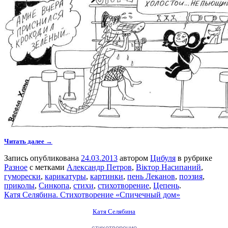
Читать далее →
Запись опубликована
24.03.2013
автором
Цибуля
в рубрике
Разное
с метками
Александр Петров
,
Віктор Насипаний
,
гуморески
,
карикатуры
,
картинки
,
пень Леканов
,
поэзия
,
приколы
,
Синкопа
,
стихи
,
стихотворение
,
Цепень
.
Катя Селябина. Стихотворение «Спичечный дом»
Катя Селябина
стихотворение