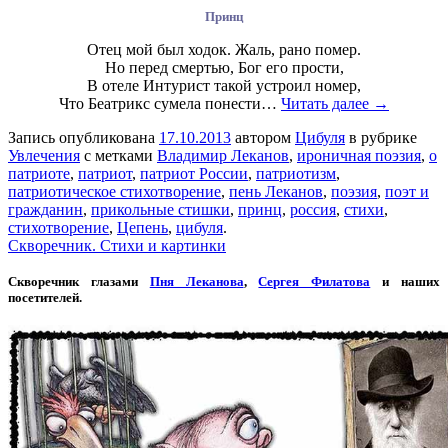
Принц
Отец мой был ходок. Жаль, рано помер.
Но перед смертью, Бог его прости,
В отеле Интурист такой устроил номер,
Что Беатрикс сумела понести…
Читать далее →
Запись опубликована
17.10.2013
автором
Цибуля
в рубрике
Увлечения
с метками
Владимир Леканов
,
ироничная поэзия
,
о
патриоте
,
патриот
,
патриот России
,
патриотизм
,
патриотическое стихотворение
,
пень Леканов
,
поэзия
,
поэт и
гражданин
,
прикольные стишки
,
принц
,
россия
,
стихи
,
стихотворение
,
Цепень
,
цибуля
.
Скворечник. Стихи и картинки
Скворечник глазами
Пня Леканова
,
Сергея Филатова
и наших
посетителей.