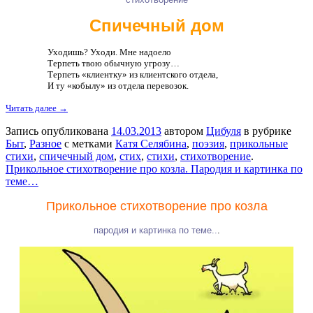
Спичечный дом
Уходишь? Уходи. Мне надоело
Терпеть твою обычную угрозу…
Терпеть «клиентку» из клиентского отдела,
И ту «кобылу» из отдела перевозок.
Читать далее →
Запись опубликована
14.03.2013
автором
Цибуля
в рубрике
Быт
,
Разное
с метками
Катя Селябина
,
поэзия
,
прикольные
стихи
,
спичечный дом
,
стих
,
стихи
,
стихотворение
.
Прикольное стихотворение про козла. Пародия и картинка по
теме…
Прикольное стихотворение про козла
пародия и картинка по теме..
.