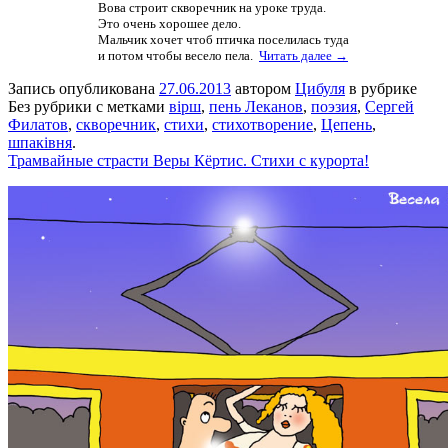
Вова строит скворечник на уроке труда.
Это очень хорошее дело.
Мальчик хочет чтоб птичка поселилась туда
и потом чтобы весело пела.
Читать далее →
Запись опубликована
27.06.2013
автором
Цибуля
в рубрике
Без рубрики с метками
вірш
,
пень Леканов
,
поэзия
,
Сергей
Филатов
,
скворечник
,
стихи
,
стихотворение
,
Цепень
,
шпаківня
.
Трамвайные страсти Веры Кёртис. Стихи с курорта!