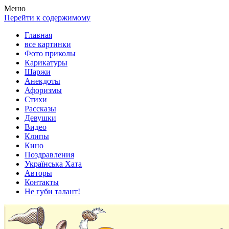
Весела хата — прикольные картинки, смешные истории,
Покажем всем ваши фото приколы, карикатуры, шаржи, стихи,
Меню
клипы!
рассказы, видео и песни!
Перейти к содержимому
Главная
все картинки
Фото приколы
Карикатуры
Шаржи
Анекдоты
Афоризмы
Стихи
Рассказы
Девушки
Видео
Клипы
Кино
Поздравления
Українська Хата
Авторы
Контакты
Не губи талант!