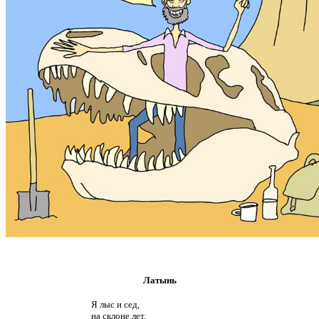
Латынь
Я лыс и сед,
на склоне лет.