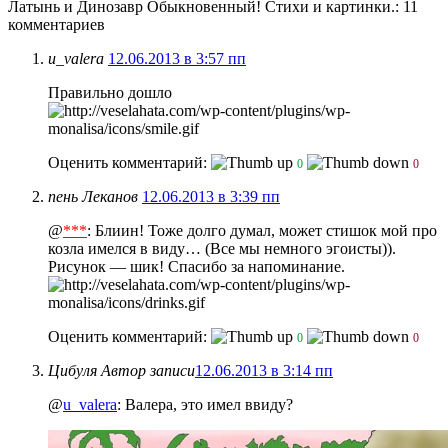
Латынь и Динозавр Обыкновенный! Стихи и картинки.
: 11
комментариев
u_valera
12.06.2013 в 3:57 пп
Правильно дошло
Оценить комментарий:
0
0
пень Леканов
12.06.2013 в 3:39 пп
@
***
: Блиин! Тоже долго думал, может стишок мой про
козла имелся в виду… (Все мы немного эгоисты)).
Рисунок — шик! Спасибо за напоминание.
Оценить комментарий:
0
0
Цибуля
Автор записи
12.06.2013 в 3:14 пп
@
u_valera
: Валера, это имел ввиду?