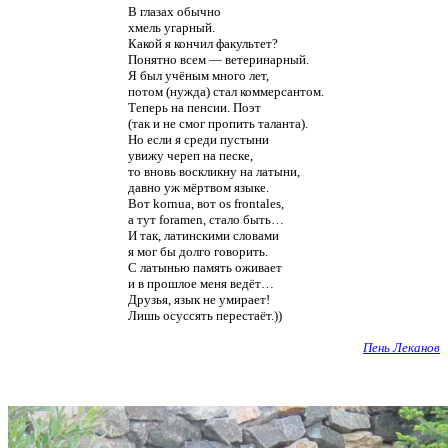
В глазах обычно
хмель угарный.
Какой я кончил факультет?
Понятно всем — ветеринарный.
Я был учёным много лет,
потом (нужда) стал коммерсантом.
Теперь на пенсии. Поэт
(так и не смог пропить таланта).
Но если я среди пустыни
увижу череп на песке,
то вновь воскликну на латыни,
давно уж мёртвом языке.
Вот kornua, вот os frontales,
а тут foramen, стало быть…
И так, латинскими словами
я мог бы долго говорить.
С латынью память оживает
и в прошлое меня ведёт…
Друзья, язык не умирает!
Лишь осуссять перестаёт.))
Пень Леканов