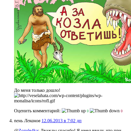
До меня только дошло!
Оценить комментарий:
0
0
пень Леканов
12.06.2013 в 7:02 дп
@
Zozule4ka
: Дважды спасибо! Я имел ввиду, что при