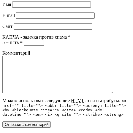
Имя
E-mail
Сайт
КАПЧА - задачка против спама
*
5 − пять =
Комментарий
Можно использовать следующие
HTML
-теги и атрибуты:
<a
href="" title=""> <abbr title=""> <acronym title="">
<b> <blockquote cite=""> <cite> <code> <del
datetime=""> <em> <i> <q cite=""> <strike> <strong>