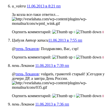
u_valera
11.06.2013 в 8:21 пп
За козла все-таки ответил…
Оценить комментарий:
0
0
Цибуля
Автор записи
11.06.2013 в 7:55 пп
@
пень Леканов
: Поздравляю, Вас, сэр!
Оценить комментарий:
0
0
пень Леканов
11.06.2013 в 7:39 пп
@
пень Леканов
: vulgaris, грамотей старый! )Сегодня у
дочери ДР, а завтра День России.
Оценить комментарий:
0
0
пень Леканов
11.06.2013 в 7:36 пп