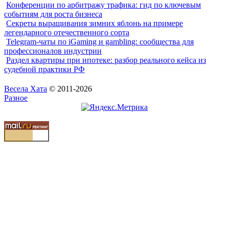
Конференции по арбитражу трафика: гид по ключевым
событиям для роста бизнеса
Секреты выращивания зимних яблонь на примере
легендарного отечественного сорта
Telegram-чаты по iGaming и gambling: сообщества для
профессионалов индустрии
Раздел квартиры при ипотеке: разбор реального кейса из
судебной практики РФ
Весела Хата
© 2011-2026
Разное