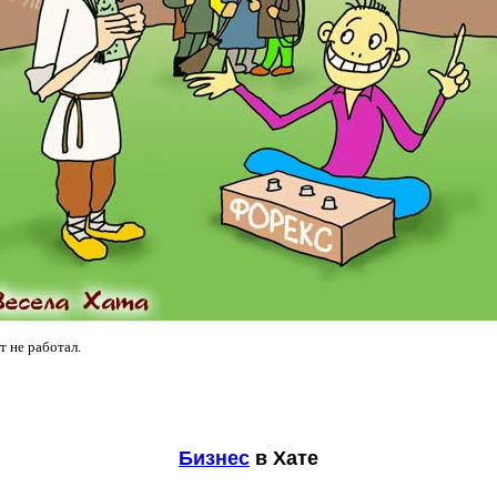
т не работал.
Бизнес
в Хате