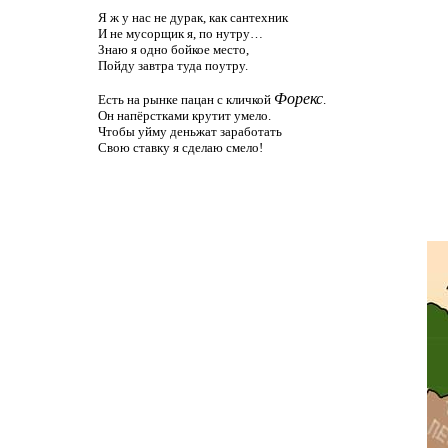
Я ж у нас не дурак, как сантехник
И не мусорщик я, по нутру…
Знаю я одно бойкое место,
Пойду завтра туда поутру.
Форекс
Есть на рынке пацан с кличкой
.
Он напёрстками крутит умело.
Чтобы уйму деньжат заработать
Свою ставку я сделаю смело!