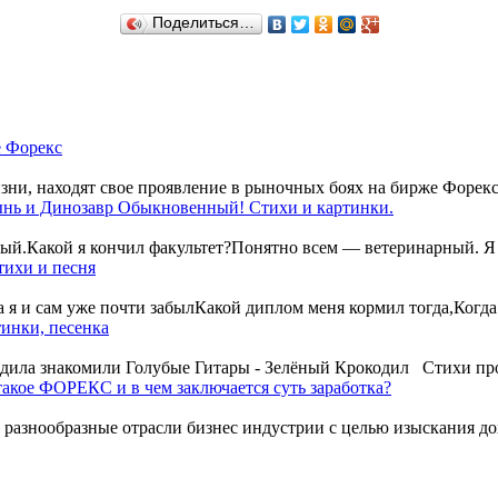
Поделиться…
е Форекс
ни, находят свое проявление в рыночных боях на бирже Форекс.
нь и Динозавр Обыкновенный! Стихи и картинки.
ный.Какой я кончил факультет?Понятно всем — ветеринарный. Я 
тихи и песня
 я и сам уже почти забылКакой диплом меня кормил тогда,Когда
тинки, песенка
одила знакомили Голубые Гитары - Зелёный Крокодил Cтихи про
такое ФОРЕКС и в чем заключается суть заработка?
разнообразные отрасли бизнес индустрии с целью изыскания дох