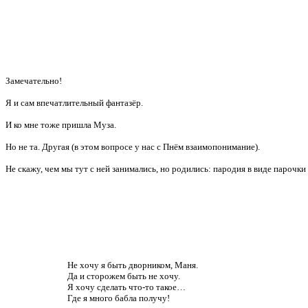
Замечательно!
Я и сам впечатлительный фантазёр.
И ко мне тоже пришла Муза.
Но не та. Другая (в этом вопросе у нас с Пнём взаимопонимание).
Не скажу, чем мы тут с ней занимались, но родились: пародия в виде парочк
Не хочу я быть дворником, Маня.
Да и сторожем быть не хочу.
Я хочу сделать что-то такое…
Где я много бабла получу!