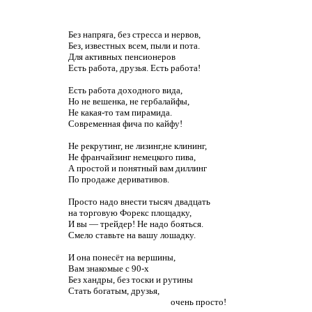
Без напряга, без стресса и нервов,
Без, известных всем, пыли и пота.
Для активных пенсионеров
Есть работа, друзья. Есть работа!
Есть работа доходного вида,
Но не вешенка, не гербалайфы,
Не какая-то там пирамида.
Современная фича по кайфу!
Не рекрутинг, не лизинг,не клининг,
Не франчайзинг немецкого пива,
А простой и понятный вам диллинг
По продаже деривативов.
Просто надо внести тысяч двадцать
на торговую Форекс площадку,
И вы — трейдер! Не надо бояться.
Смело ставьте на вашу лошадку.
И она понесёт на вершины,
Вам знакомые с 90-х
Без хандры, без тоски и рутины
Стать богатым, друзья,
очень просто!