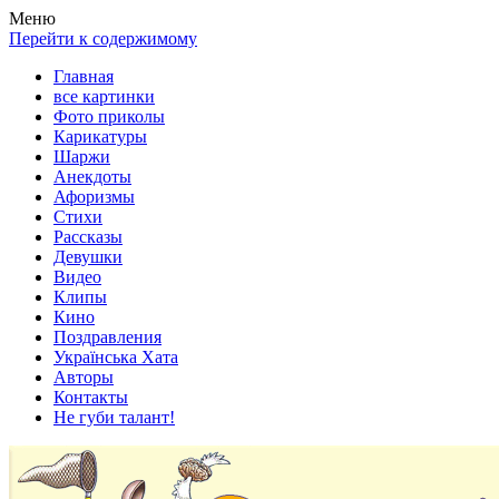
Весела хата — прикольные картинки, смешные истории, клипы
Покажем всем ваши фото приколы, карикатуры, шаржи, стихи, 
Меню
Перейти к содержимому
Главная
все картинки
Фото приколы
Карикатуры
Шаржи
Анекдоты
Афоризмы
Стихи
Рассказы
Девушки
Видео
Клипы
Кино
Поздравления
Українська Хата
Авторы
Контакты
Не губи талант!