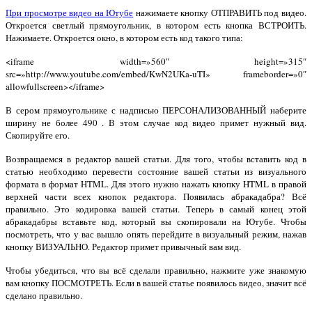
При просмотре видео на Ютубе
нажимаете кнопку ОТПРАВИТЬ под видео.
Откроется светлый прямоугольник, в котором есть кнопка ВСТРОИТЬ.
Нажимаете. Откроется окно, в котором есть код такого типа:
<iframe width=»560″ height=»315″
src=»http://www.youtube.com/embed/KwN2UKa-uTI» frameborder=»0″
allowfullscreen></iframe>
В сером прямоугольнике с надписью ПЕРСОНАЛИЗОВАННЫЙ наберите
ширину не более 490 . В этом случае код видео примет нужный вид.
Скопируйте его.
Возвращаемся в редактор вашей статьи. Для того, чтобы вставить код в
статью необходимо перевести состояние вашей статьи из визуального
формата в формат HTML. Для этого нужно нажать кнопку HTML в правой
верхней части всех кнопок редактора. Появилась абракадабра? Всё
правильно. Это кодировка вашей статьи. Теперь в самый конец этой
абракадабры вставьте код, который вы скопировали на Ютубе. Чтобы
посмотреть, что у вас вышло опять перейдите в визуальный режим, нажав
кнопку ВИЗУАЛЬНО. Редактор примет привычный вам вид.
Чтобы убедиться, что вы всё сделали правильно, нажмите уже знакомую
вам кнопку ПОСМОТРЕТЬ. Если в вашей статье появилось видео, значит всё
сделано правильно.