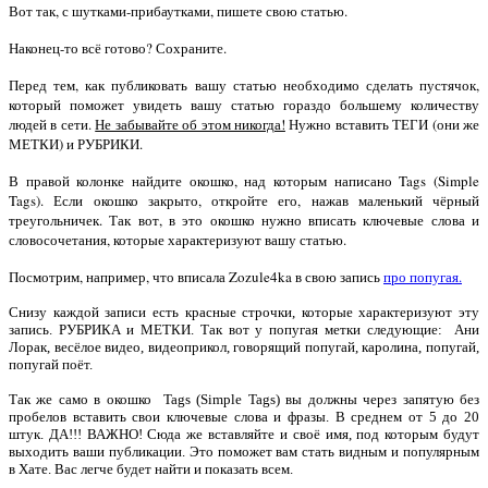
Вот так, с шутками-прибаутками, пишете свою статью.
Наконец-то всё готово? Сохраните.
Перед тем, как публиковать вашу статью необходимо сделать пустячок,
который поможет увидеть вашу статью гораздо большему количеству
людей в сети.
Не забывайте об этом никогда!
Нужно вставить ТЕГИ (они же
МЕТКИ) и РУБРИКИ.
В правой колонке найдите окошко, над которым написано Tags (Simple
Tags). Если окошко закрыто, откройте его, нажав маленький чёрный
треугольничек. Так вот, в это окошко нужно вписать ключевые слова и
словосочетания, которые характеризуют вашу статью.
Посмотрим, например, что вписала Zozule4ka в свою запись
про попугая.
Снизу каждой записи есть красные строчки, которые характеризуют эту
запись. РУБРИКА и МЕТКИ. Так вот у попугая метки следующие: Ани
Лорак, весёлое видео, видеоприкол, говорящий попугай, каролина, попугай,
попугай поёт.
Так же само в окошко Tags (Simple Tags) вы должны через запятую без
пробелов вставить свои ключевые слова и фразы. В среднем от 5 до 20
штук. ДА!!! ВАЖНО! Сюда же вставляйте и своё имя, под которым будут
выходить ваши публикации. Это поможет вам стать видным и популярным
в Хате. Вас легче будет найти и показать всем.