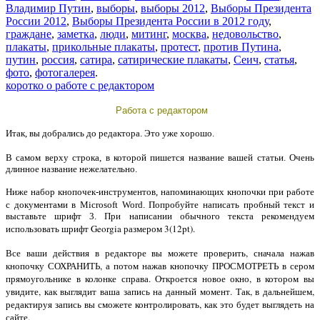
Владимир Путин
,
выборы
,
выборы 2012
,
Выборы Президента
России 2012
,
Выборы Президента России в 2012 году
,
граждане
,
заметка
,
люди
,
митинг
,
москва
,
недовольство
,
плакаты
,
прикольные плакаты
,
протест
,
против Путина
,
путин
,
россия
,
сатира
,
сатирические плакаты
,
Сеич
,
статья
,
фото
,
фотогалерея
.
коротко о работе с редактором
Работа с редактором
Итак, вы добрались до редактора. Это уже хорошо.
статьи
В самом верху строка, в которой пишется название вашей
. Очень
длинное название нежелательно.
Ниже набор кнопочек-инструментов, напоминающих кнопочки при работе
документами
с
в Microsoft Word. Попробуйте написать пробный текст и
выставьте шрифт 3. При написании обычного текста рекомендуем
шрифт Georgia размером 3(12pt).
использовать
Все ваши действия в редакторе вы можете проверить, сначала нажав
кнопочку СОХРАНИТЬ, а потом нажав кнопочку ПРОСМОТРЕТЬ в сером
прямоугольнике в колонке справа. Откроется новое окно, в котором вы
увидите, как выглядит ваша запись на данный момент. Так, в дальнейшем,
редактируя запись вы сможете контролировать, как это будет выглядеть на
сайте.