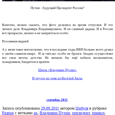
Путин -
будущий Президент России?
Конечно, можно сказать, что фото делались во время отпусков. И это
личное дело Владимира Владимировича. И он славный дядька. И в России
всё прекрасно, можно и не напрягаться особо.
Россиянам видней.
А у меня такое впечатление, что в последние годы ВВП больше всего думал
о своём славном пиаре. И за «вёсла» особо не брался. Заодно осуществлял
все свои мечты детства. Не мешало бы ещё побыть космонавтом,
пожарником, бандитом и врачём.
Шарж «Владимир Путин».
И другое по теме из Весёлой Хаты.
сентябрь 2011
Запись опубликована
29.09.2011
автором
Цибуля
в рубрике
Разное
с метками
ах
,
Владимир Путин
,
президент
,
прикол
,