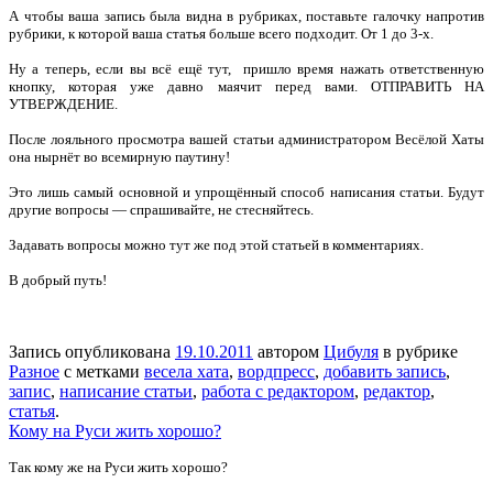
А чтобы ваша запись была видна в рубриках, поставьте галочку напротив
рубрики, к которой ваша статья больше всего подходит. От 1 до 3-х.
Ну а теперь, если вы всё ещё тут,
пришло время нажать ответственную
кнопку, которая уже давно маячит перед вами. ОТПРАВИТЬ НА
УТВЕРЖДЕНИЕ.
После лояльного просмотра вашей статьи администратором Весёлой Хаты
она нырнёт во всемирную паутину!
Это лишь самый основной и упрощённый способ написания статьи. Будут
другие вопросы — спрашивайте, не стесняйтесь.
Задавать вопросы можно тут же под этой статьей в комментариях.
В добрый путь!
Запись опубликована
19.10.2011
автором
Цибуля
в рубрике
Разное
с метками
весела хата
,
вордпресс
,
добавить запись
,
запис
,
написание статьи
,
работа с редактором
,
редактор
,
статья
.
Кому на Руси жить хорошо?
Так кому же на Руси жить хорошо?