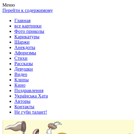
Весела хата — прикольные картинки, смешные истории,
Покажем всем ваши фото приколы, карикатуры, шаржи, стихи,
Меню
клипы!
рассказы, видео и песни!
Перейти к содержимому
Главная
все картинки
Фото приколы
Карикатуры
Шаржи
Анекдоты
Афоризмы
Стихи
Рассказы
Девушки
Видео
Клипы
Кино
Поздравления
Українська Хата
Авторы
Контакты
Не губи талант!