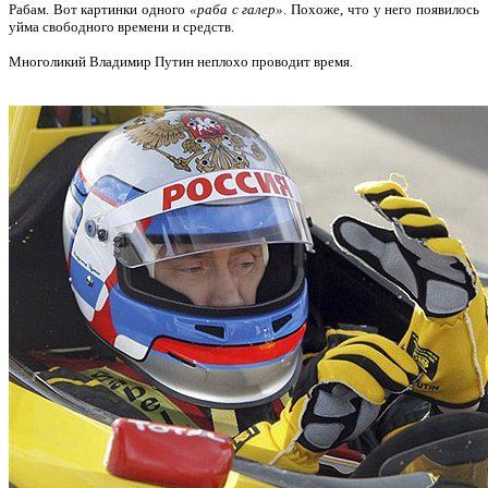
Рабам. Вот картинки одного
«раба с галер»
. Похоже, что у него появилось
уйма свободного времени и средств.
Многоликий Владимир Путин неплохо проводит время.