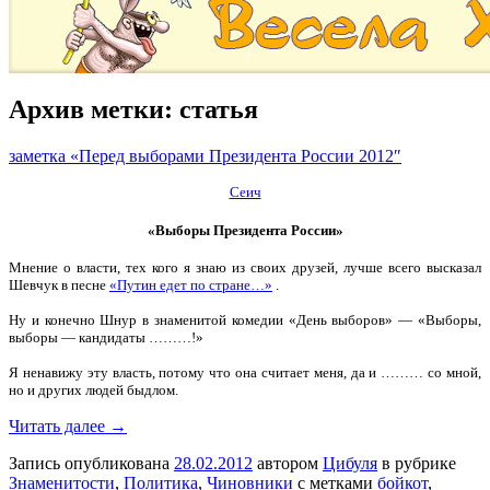
Архив метки:
статья
заметка «Перед выборами Президента России 2012″
Сеич
«Выборы Президента России»
Мнение о власти, тех кого я знаю из своих друзей, лучше всего высказал
Шевчук в песне
«Путин едет по стране…»
.
Ну и конечно Шнур в знаменитой комедии «День выборов» — «Выборы,
выборы — кандидаты ………!»
Я ненавижу эту власть, потому что она считает меня, да и ……… со мной,
но и других людей быдлом.
Читать далее →
Запись опубликована
28.02.2012
автором
Цибуля
в рубрике
Знаменитости
,
Политика
,
Чиновники
с метками
бойкот
,