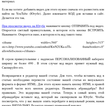
материал.
Если вы хотите добавить видео для этого нужно сначала его разместить или
найти на YouTube (Ютубе). Далее извлекаете КОД для вставки в сайт.
Делается это так.
При просмотре видео на Ютубе
нажимаете кнопку ОТПРАВИТЬ под видео.
Откроется светлый прямоугольник, в котором есть кнопка ВСТРОИТЬ.
Нажимаете. Откроется окно, в котором есть код такого типа:
<iframe width=»560″ height=»315″
src=»http://www.youtube.com/embed/KwN2UKa-uTI» frameborder=»0″
allowfullscreen></iframe>
В сером прямоугольнике с надписью ПЕРСОНАЛИЗОВАННЫЙ наберите
ширину не более 490 . В этом случае код видео примет нужный вид.
Скопируйте его.
Возвращаемся в редактор вашей статьи. Для того, чтобы вставить код в
статью необходимо перевести состояние вашей статьи из визуального
формата в формат HTML. Для этого нужно нажать кнопку HTML в правой
верхней части всех кнопок редактора. Появилась абракадабра? Всё
правильно. Это кодировка вашей статьи. Теперь в самый конец этой
абракадабры вставьте код, который вы скопировали на Ютубе. Чтобы
посмотреть, что у вас вышло опять перейдите в визуальный режим, нажав
кнопку ВИЗУАЛЬНО. Редактор примет привычный вам вид.