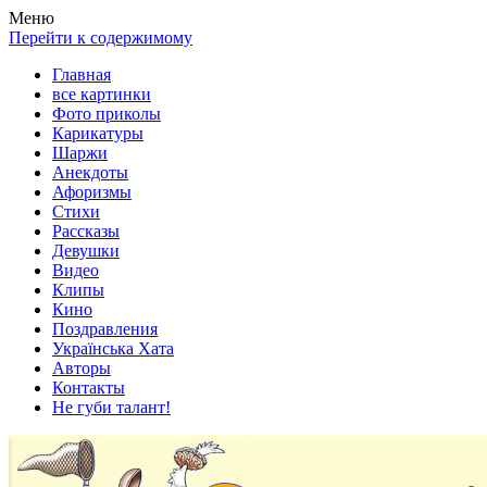
Весела хата — прикольные картинки, смешные истории,
Покажем всем ваши фото приколы, карикатуры, шаржи, стихи,
Меню
клипы!
рассказы, видео и песни!
Перейти к содержимому
Главная
все картинки
Фото приколы
Карикатуры
Шаржи
Анекдоты
Афоризмы
Стихи
Рассказы
Девушки
Видео
Клипы
Кино
Поздравления
Українська Хата
Авторы
Контакты
Не губи талант!