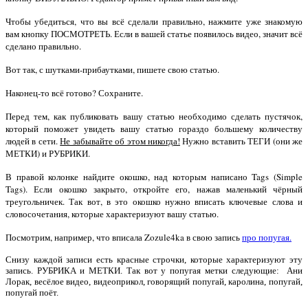
Чтобы убедиться, что вы всё сделали правильно, нажмите уже знакомую
вам кнопку ПОСМОТРЕТЬ. Если в вашей статье появилось видео, значит всё
сделано правильно.
Вот так, с шутками-прибаутками, пишете свою статью.
Наконец-то всё готово? Сохраните.
Перед тем, как публиковать вашу статью необходимо сделать пустячок,
который поможет увидеть вашу статью гораздо большему количеству
людей в сети.
Не забывайте об этом никогда!
Нужно вставить ТЕГИ (они же
МЕТКИ) и РУБРИКИ.
В правой колонке найдите окошко, над которым написано Tags (Simple
Tags). Если окошко закрыто, откройте его, нажав маленький чёрный
треугольничек. Так вот, в это окошко нужно вписать ключевые слова и
словосочетания, которые характеризуют вашу статью.
Посмотрим, например, что вписала Zozule4ka в свою запись
про попугая.
Снизу каждой записи есть красные строчки, которые характеризуют эту
запись. РУБРИКА и МЕТКИ. Так вот у попугая метки следующие: Ани
Лорак, весёлое видео, видеоприкол, говорящий попугай, каролина, попугай,
попугай поёт.