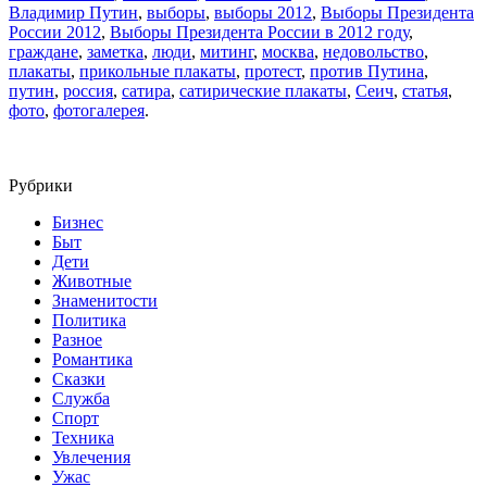
Владимир Путин
,
выборы
,
выборы 2012
,
Выборы Президента
России 2012
,
Выборы Президента России в 2012 году
,
граждане
,
заметка
,
люди
,
митинг
,
москва
,
недовольство
,
плакаты
,
прикольные плакаты
,
протест
,
против Путина
,
путин
,
россия
,
сатира
,
сатирические плакаты
,
Сеич
,
статья
,
фото
,
фотогалерея
.
Рубрики
Бизнес
Быт
Дети
Животные
Знаменитости
Политика
Разное
Романтика
Сказки
Служба
Спорт
Техника
Увлечения
Ужас