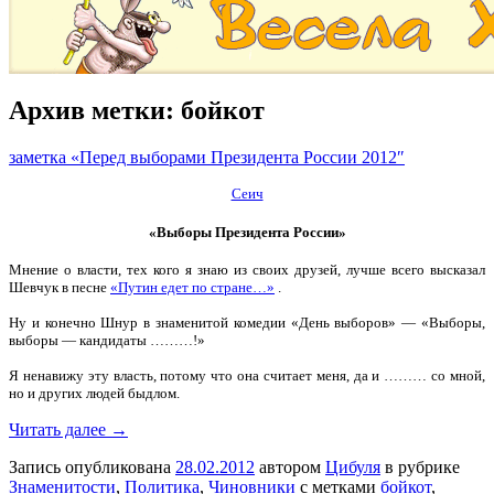
Архив метки:
бойкот
заметка «Перед выборами Президента России 2012″
Сеич
«Выборы Президента России»
Мнение о власти, тех кого я знаю из своих друзей, лучше всего высказал
Шевчук в песне
«Путин едет по стране…»
.
Ну и конечно Шнур в знаменитой комедии «День выборов» — «Выборы,
выборы — кандидаты ………!»
Я ненавижу эту власть, потому что она считает меня, да и ……… со мной,
но и других людей быдлом.
Читать далее →
Запись опубликована
28.02.2012
автором
Цибуля
в рубрике
Знаменитости
,
Политика
,
Чиновники
с метками
бойкот
,