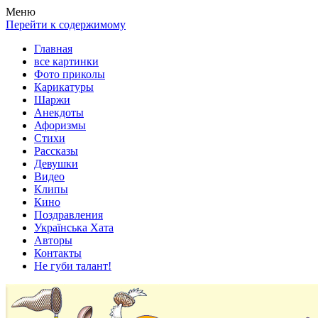
Весела хата — прикольные картинки, смешные истории,
Покажем всем ваши фото приколы, карикатуры, шаржи, стихи,
Меню
клипы!
рассказы, видео и песни!
Перейти к содержимому
Главная
все картинки
Фото приколы
Карикатуры
Шаржи
Анекдоты
Афоризмы
Стихи
Рассказы
Девушки
Видео
Клипы
Кино
Поздравления
Українська Хата
Авторы
Контакты
Не губи талант!