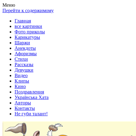
Весела хата — прикольные картинки, смешные истории,
Покажем всем ваши фото приколы, карикатуры, шаржи, стихи,
Меню
клипы!
рассказы, видео и песни!
Перейти к содержимому
Главная
все картинки
Фото приколы
Карикатуры
Шаржи
Анекдоты
Афоризмы
Стихи
Рассказы
Девушки
Видео
Клипы
Кино
Поздравления
Українська Хата
Авторы
Контакты
Не губи талант!