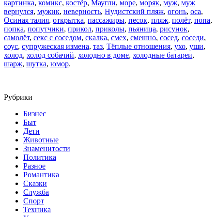
картинка
,
комикс
,
костёр
,
Маугли
,
море
,
моряк
,
муж
,
муж
вернулся
,
мужик
,
неверность
,
Нудистский пляж
,
огонь
,
оса
,
Осиная талия
,
открытка
,
пассажиры
,
песок
,
пляж
,
полёт
,
попа
,
попка
,
попутчики
,
прикол
,
приколы
,
пьяница
,
рисунок
,
самолёт
,
секс с соседом
,
скалка
,
смех
,
смешно
,
сосед
,
соседи
,
соус
,
супружеская измена
,
таз
,
Тёплые отношения
,
ухо
,
уши
,
холод
,
холод собачий
,
холодно в доме
,
холодные батареи
,
шарж
,
шутка
,
юмор
.
Рубрики
Бизнес
Быт
Дети
Животные
Знаменитости
Политика
Разное
Романтика
Сказки
Служба
Спорт
Техника