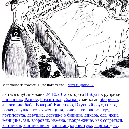
Мне такое не грозит! У нас пока тепло.
Читать далее →
Запись опубликована
24.10.2012
автором
Цибуля
в рубрике
Пикантно
,
Разное
,
Романтика
,
Сказки
с метками
абориген
,
алкоголик
,
баба
,
Валерий Каненков
,
Вкусный соус
,
голая
,
голая девушка
,
голая женщина
,
голова
,
головорез
,
грудь
,
групповуха
,
девушка
,
девушка в бикини
,
дикарь
,
еда
,
жена
,
женщина
,
зад
,
здоровяк
,
измена
,
изображение
,
как согреться
,
каннибал
,
каннибализм
,
капитан
,
карикатура
,
карикатуры
,