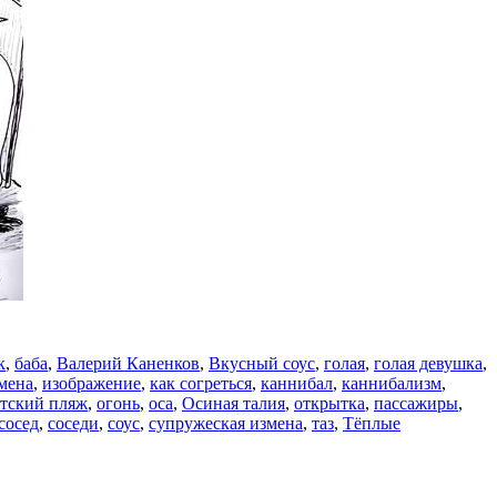
к
,
баба
,
Валерий Каненков
,
Вкусный соус
,
голая
,
голая девушка
,
мена
,
изображение
,
как согреться
,
каннибал
,
каннибализм
,
тский пляж
,
огонь
,
оса
,
Осиная талия
,
открытка
,
пассажиры
,
сосед
,
соседи
,
соус
,
супружеская измена
,
таз
,
Тёплые