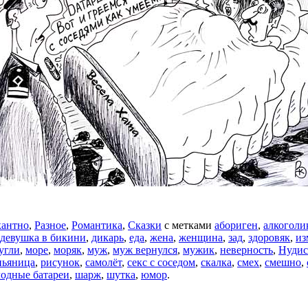
антно
,
Разное
,
Романтика
,
Сказки
с метками
абориген
,
алкоголи
девушка в бикини
,
дикарь
,
еда
,
жена
,
женщина
,
зад
,
здоровяк
,
из
угли
,
море
,
моряк
,
муж
,
муж вернулся
,
мужик
,
неверность
,
Нудис
пьяница
,
рисунок
,
самолёт
,
секс с соседом
,
скалка
,
смех
,
смешно
,
лодные батареи
,
шарж
,
шутка
,
юмор
.