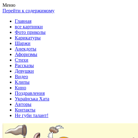
Весела хата — прикольные картинки, смешные истории, клипы
Покажем всем ваши фото приколы, карикатуры, шаржи, стихи, 
Меню
Перейти к содержимому
Главная
все картинки
Фото приколы
Карикатуры
Шаржи
Анекдоты
Афоризмы
Стихи
Рассказы
Девушки
Видео
Клипы
Кино
Поздравления
Українська Хата
Авторы
Контакты
Не губи талант!