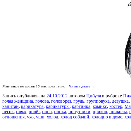
Мне такое не грозит! У нас пока тепло.
Читать далее →
Запись опубликована
24.10.2012
автором
Цибуля
в рубрике
Пик
голая женщина
,
голова
,
головорез
,
грудь
,
групповуха
,
девушка
,
капитан
,
карикатура
,
карикатуры
,
картинка
,
комикс
,
костёр
,
Ма
песок
,
пляж
,
полёт
,
попа
,
попка
,
попутчики
,
прикол
,
приколы
,
отношения
,
ухо
,
уши
,
холод
,
холод собачий
,
холодно в доме
,
хо