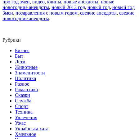
про год змеи
,
видео
,
клипы
,
новые анекдоты
,
новые
новогодние анекдоты
,
новый 2013 год
,
новый год
,
новый год
Змеи
,
поздравления с новым годом
,
свежие анекдоты
,
свежие
новогодние анекдоты
.
Рубрики
Бизнес
Быт
Дети
Животные
Знаменитости
Политика
Разное
Романтика
Сказки
Служба
Спорт
Техника
Увлечения
Ужас
Українська хата
Хмельное