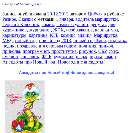
Смотрим!
Читать далее →
Запись опубликована
29.12.2012
автором
Цибуля
в рубрике
Разное
,
Сказки
с метками
1 января
,
водитель маршрутки
,
Георгий Ключник
,
гомик
,
гомосексуалист
,
депутат
,
для
художников
,
журналист
,
ЖЭК
,
изображение
,
карикатура
,
карикатуры
,
картинка
,
КГБ
,
комикс
,
міліція
,
Маршрутка
,
МВД
,
новый год
,
новый год 2013
,
новый год Змеи
,
открытка
,
педик
,
поздравления с новым годом
,
полиция
,
прикол
,
приколы
,
программист
,
проститутка
,
рисунок
,
СБУ
,
смех
,
смешно
,
снеговик
,
ФСБ
,
художник
,
шарж
,
шутка
,
юмор
.
Анекдоты про Новый год! Новогодние анекдоты!
Анекдоты про Новый год! Новогодние анекдоты!