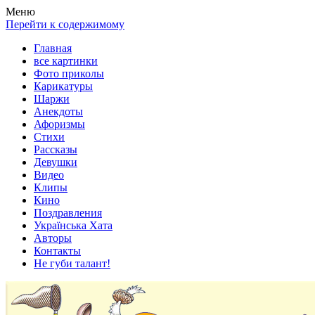
Весела хата — прикольные картинки, смешные истории,
Покажем всем ваши фото приколы, карикатуры, шаржи, стихи,
Меню
клипы!
рассказы, видео и песни!
Перейти к содержимому
Главная
все картинки
Фото приколы
Карикатуры
Шаржи
Анекдоты
Афоризмы
Стихи
Рассказы
Девушки
Видео
Клипы
Кино
Поздравления
Українська Хата
Авторы
Контакты
Не губи талант!