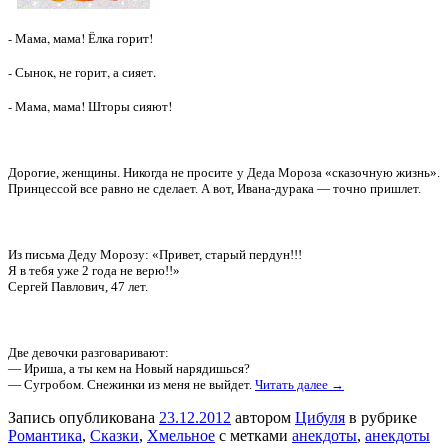
- Мама, мама! Ёлка горит!
- Сынок, не горит, а сияет.
- Мама, мама! Шторы сияют!
Дорогие, женщины. Никогда не просите у Деда Мороза «сказочную жизнь».
Принцессой все равно не сделает. А вот, Ивана-дурака — точно пришлет.
Из письма Деду Морозу: «Привет, старый пердун!!!
Я в тебя уже 2 года не верю!!»
Сергей Павлович, 47 лет.
Две девочки разговаривают:
— Ириша, а ты кем на Новый нарядишься?
— Сугробом. Снежинки из меня не выйдет.
Читать далее →
Запись опубликована
23.12.2012
автором
Цибуля
в рубрике
Романтика
,
Сказки
,
Хмельное
с метками
анекдоты
,
анекдоты