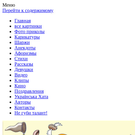
Весела хата — прикольные картинки, смешные истории,
Покажем всем ваши фото приколы, карикатуры, шаржи, стихи,
Меню
клипы!
рассказы, видео и песни!
Перейти к содержимому
Главная
все картинки
Фото приколы
Карикатуры
Шаржи
Анекдоты
Афоризмы
Стихи
Рассказы
Девушки
Видео
Клипы
Кино
Поздравления
Українська Хата
Авторы
Контакты
Не губи талант!