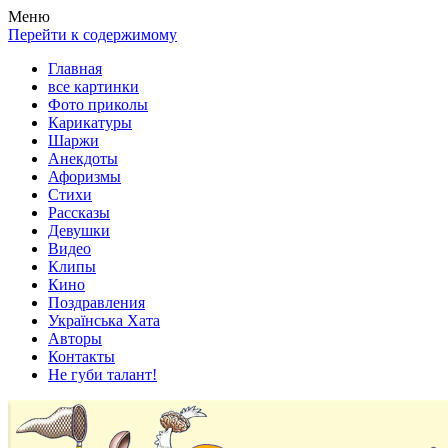
Весела хата — прикольные картинки, смешные истории,
Покажем всем ваши фото приколы, карикатуры, шаржи, стихи,
Меню
клипы!
рассказы, видео и песни!
Перейти к содержимому
Главная
все картинки
Фото приколы
Карикатуры
Шаржи
Анекдоты
Афоризмы
Стихи
Рассказы
Девушки
Видео
Клипы
Кино
Поздравления
Українська Хата
Авторы
Контакты
Не губи талант!