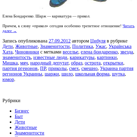
Елена Бондаренко. Шарж — карикатура — прикол.
Причем, к слову «прикол» сегодня особенно трепетное отношение!
Читать
далее →
Запись опубликована
27.09.2012
автором
Цибуля
в рубрике
Дети
,
Животные
,
Знаменитости
,
Политика
,
Ужас
,
Українська
Хата
,
Чиновники
с метками
веселье
,
елена бондаренко
,
звезда
,
знаменитость
,
известные люди
,
карикатуры
,
картинки
,
Мишка
,
мяч
,
народный депутат
,
образ
,
острота
,
открытки
,
партия ргеионов
,
ПР
,
приколы
,
смех
,
смешно
,
Украина партия
регионов Украины
,
шаржи
,
шило
,
школьная форма
,
шутка
,
юмор
.
Рубрики
Бизнес
Быт
Дети
Животные
Знаменитости