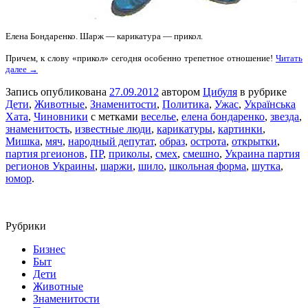
Елена Бондаренко. Шарж — карикатура — прикол.
Причем, к слову «прикол» сегодня особенно трепетное отношение!
Читать
далее →
Запись опубликована
27.09.2012
автором
Цибуля
в рубрике
Дети
,
Животные
,
Знаменитости
,
Политика
,
Ужас
,
Українська
Хата
,
Чиновники
с метками
веселье
,
елена бондаренко
,
звезда
,
знаменитость
,
известные люди
,
карикатуры
,
картинки
,
Мишка
,
мяч
,
народный депутат
,
образ
,
острота
,
открытки
,
партия ргеионов
,
ПР
,
приколы
,
смех
,
смешно
,
Украина партия
регионов Украины
,
шаржи
,
шило
,
школьная форма
,
шутка
,
юмор
.
Рубрики
Бизнес
Быт
Дети
Животные
Знаменитости