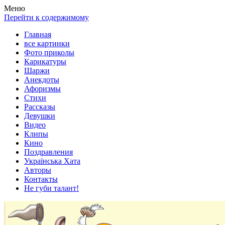
Весела хата — прикольные картинки, смешные истории,
Покажем всем ваши фото приколы, карикатуры, шаржи, стихи,
Меню
клипы!
рассказы, видео и песни!
Перейти к содержимому
Главная
все картинки
Фото приколы
Карикатуры
Шаржи
Анекдоты
Афоризмы
Стихи
Рассказы
Девушки
Видео
Клипы
Кино
Поздравления
Українська Хата
Авторы
Контакты
Не губи талант!