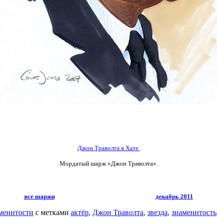
Джон Траволта в Хате.
Мордатый шарж «Джон Траволта».
все шаржи
декабрь 2011
менитости
с метками
актёр
,
Джон Траволта
,
звезда
,
знаменитость