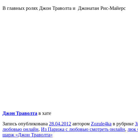
В главных ролях Джон Траволта и Джонатан Рис-Майерс
Джон Траволта
в хате
Запись опубликована
28.04.2012
автором
Zozule4ka
в рубрике
З
любовью онлайн
,
Из Парижа с любовью смотреть онлайн
,
люк 
шарж «Джон Траволта»