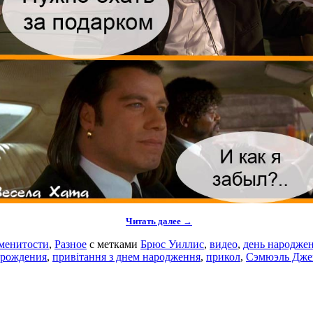
Читать далее →
менитости
,
Разное
с метками
Брюс Уиллис
,
видео
,
день народже
 рождения
,
привітання з днем народження
,
прикол
,
Сэмюэль Дже