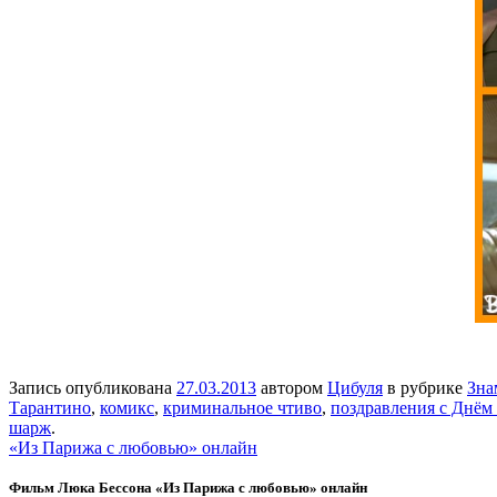
Запись опубликована
27.03.2013
автором
Цибуля
в рубрике
Зна
Тарантино
,
комикс
,
криминальное чтиво
,
поздравления с Днём
шарж
.
«Из Парижа с любовью» онлайн
Фильм Люка Бессона «Из Парижа с любовью» онлайн