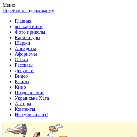
Весела хата — прикольные картинки, смешные истории, клипы
Покажем всем ваши фото приколы, карикатуры, шаржи, стихи, 
Меню
Перейти к содержимому
Главная
все картинки
Фото приколы
Карикатуры
Шаржи
Анекдоты
Афоризмы
Стихи
Рассказы
Девушки
Видео
Клипы
Кино
Поздравления
Українська Хата
Авторы
Контакты
Не губи талант!