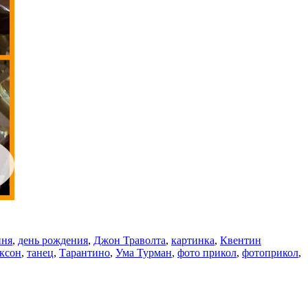
ння
,
день рождения
,
Джон Траволта
,
картинка
,
Квентин
ксон
,
танец
,
Тарантино
,
Ума Турман
,
фото прикол
,
фотоприкол
,