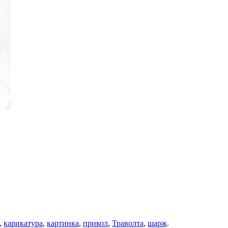
,
карикатура
,
картинка
,
прикол
,
Траволта
,
шарж
.