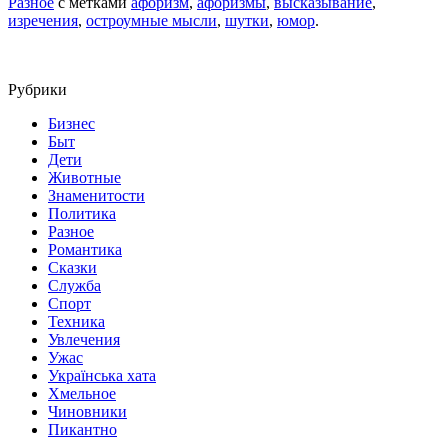
Разное
с метками
афоризм
,
афоризмы
,
высказывание
,
изречения
,
остроумные мысли
,
шутки
,
юмор
.
Рубрики
Бизнес
Быт
Дети
Животные
Знаменитости
Политика
Разное
Романтика
Сказки
Служба
Спорт
Техника
Увлечения
Ужас
Українська хата
Хмельное
Чиновники
Пикантно