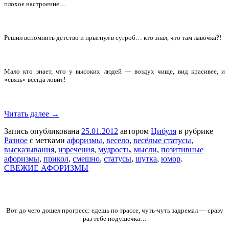
плохое настроение…
Решил вспомнить детство и прыгнул в сугроб… кто знал, что там лавочка?!
Мало кто знает, что у высоких людей — воздух чище, вид красивее, и
«связь» всегда ловит!
Читать далее →
Запись опубликована
25.01.2012
автором
Цибуля
в рубрике
Разное
с метками
афоризмы
,
весело
,
весёлые статусы
,
высказывания
,
изречения
,
мудрость
,
мысли
,
позитивные
афоризмы
,
прикол
,
смешно
,
статусы
,
шутка
,
юмор
.
СВЕЖИЕ АФОРИЗМЫ
Вот до чего дошел прогресс: едешь по трассе, чуть-чуть задремал — сразу
раз тебе подушечка…