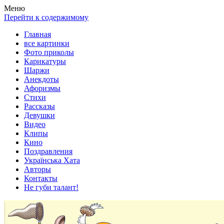
Весела хата — прикольные картинки, смешные истории,
Покажем всем ваши фото приколы, карикатуры, шаржи, стихи,
Меню
клипы!
рассказы, видео и песни!
Перейти к содержимому
Главная
все картинки
Фото приколы
Карикатуры
Шаржи
Анекдоты
Афоризмы
Стихи
Рассказы
Девушки
Видео
Клипы
Кино
Поздравления
Українська Хата
Авторы
Контакты
Не губи талант!