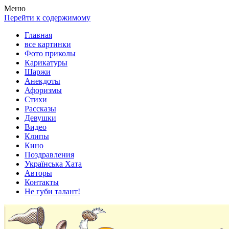
Весела хата — прикольные картинки, смешные истории,
Покажем всем ваши фото приколы, карикатуры, шаржи, стихи,
Меню
клипы!
рассказы, видео и песни!
Перейти к содержимому
Главная
все картинки
Фото приколы
Карикатуры
Шаржи
Анекдоты
Афоризмы
Стихи
Рассказы
Девушки
Видео
Клипы
Кино
Поздравления
Українська Хата
Авторы
Контакты
Не губи талант!