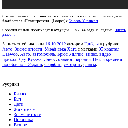
Совсем недавно в кинотеатрах начался показ нового голливудского
блокбастера «Петля времени» (Looper) с
Брюсом Уиллисом
.
События фильма происходят в будущем — в 2044 году. И, видимо,
Читать
далее →
Запись опубликована
16.10.2012
автором
Цибуля
в рубрике
Авто
,
Знаменитости
,
Українська Хата
с метками
95 квартал
,
Daewoo
,
Авто
,
автомобиль
,
Брюс Уиллис
,
видео
,
видео
прикол
,
Дэу
,
Кузьма
,
Ланос
,
онлайн
,
пародия
,
Петля времени
,
пороблено в Україні
,
Скрябин
,
смотреть
,
фильм
.
Рубрики
Бизнес
Быт
Дети
Животные
Знаменитости
Политика
Разное