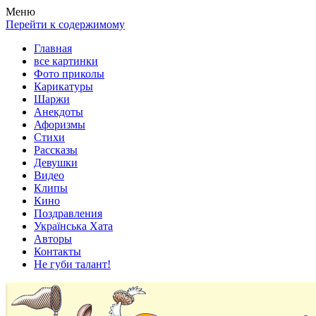
Весела хата — прикольные картинки, смешные истории,
Покажем всем ваши фото приколы, карикатуры, шаржи, стихи,
Меню
клипы!
рассказы, видео и песни!
Перейти к содержимому
Главная
все картинки
Фото приколы
Карикатуры
Шаржи
Анекдоты
Афоризмы
Стихи
Рассказы
Девушки
Видео
Клипы
Кино
Поздравления
Українська Хата
Авторы
Контакты
Не губи талант!