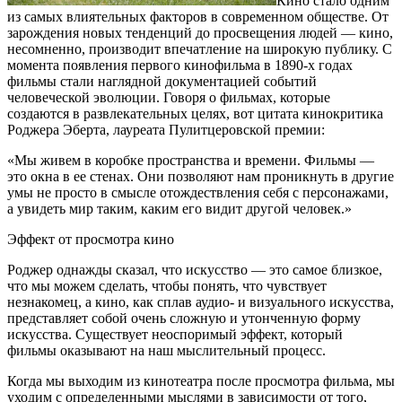
Кино стало одним
из самых влиятельных факторов в современном обществе. От
зарождения новых тенденций до просвещения людей — кино,
несомненно, производит впечатление на широкую публику. С
момента появления первого кинофильма в 1890-х годах
фильмы стали наглядной документацией событий
человеческой эволюции. Говоря о фильмах, которые
создаются в развлекательных целях, вот цитата кинокритика
Роджера Эберта, лауреата Пулитцеровской премии:
«Мы живем в коробке пространства и времени. Фильмы —
это окна в ее стенах. Они позволяют нам проникнуть в другие
умы не просто в смысле отождествления себя с персонажами,
а увидеть мир таким, каким его видит другой человек.»
Эффект от просмотра кино
Роджер однажды сказал, что искусство — это самое близкое,
что мы можем сделать, чтобы понять, что чувствует
незнакомец, а кино, как сплав аудио- и визуального искусства,
представляет собой очень сложную и утонченную форму
искусства. Существует неоспоримый эффект, который
фильмы оказывают на наш мыслительный процесс.
Когда мы выходим из кинотеатра после просмотра фильма, мы
уходим с определенными мыслями в зависимости от того,