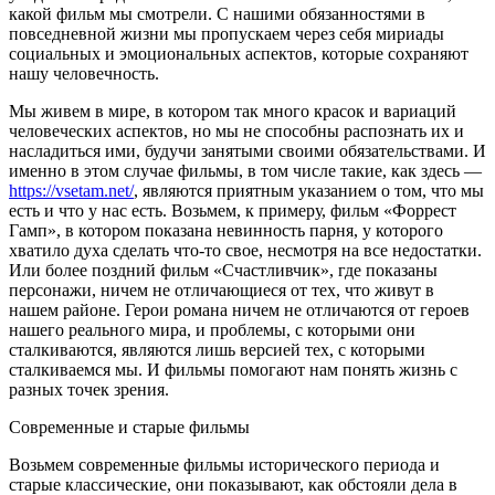
какой фильм мы смотрели. С нашими обязанностями в
повседневной жизни мы пропускаем через себя мириады
социальных и эмоциональных аспектов, которые сохраняют
нашу человечность.
Мы живем в мире, в котором так много красок и вариаций
человеческих аспектов, но мы не способны распознать их и
насладиться ими, будучи занятыми своими обязательствами. И
именно в этом случае фильмы, в том числе такие, как здесь —
https://vsetam.net/
, являются приятным указанием о том, что мы
есть и что у нас есть. Возьмем, к примеру, фильм «Форрест
Гамп», в котором показана невинность парня, у которого
хватило духа сделать что-то свое, несмотря на все недостатки.
Или более поздний фильм «Счастливчик», где показаны
персонажи, ничем не отличающиеся от тех, что живут в
нашем районе. Герои романа ничем не отличаются от героев
нашего реального мира, и проблемы, с которыми они
сталкиваются, являются лишь версией тех, с которыми
сталкиваемся мы. И фильмы помогают нам понять жизнь с
разных точек зрения.
Современные и старые фильмы
Возьмем современные фильмы исторического периода и
старые классические, они показывают, как обстояли дела в