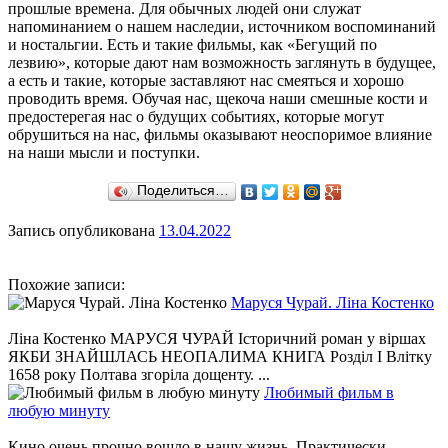
прошлые времена. Для обычных людей они служат
напоминанием о нашем наследии, источником воспоминаний
и ностальгии. Есть и такие фильмы, как «Бегущий по
лезвию», которые дают нам возможность заглянуть в будущее,
а есть и такие, которые заставляют нас смеяться и хорошо
проводить время. Обучая нас, щекоча наши смешные кости и
предостерегая нас о будущих событиях, которые могут
обрушиться на нас, фильмы оказывают неоспоримое влияние
на наши мысли и поступки.
Поделиться…
Запись опубликована
13.04.2022
Похожие записи:
Маруся Чурай. Ліна Костенко
Ліна Костенко МАРУСЯ ЧУРАЙ Історичний роман у віршах
ЯКБИ ЗНАЙШЛАСЬ НЕОПАЛИМА КНИГА Розділ І Влітку
1658 року Полтава згоріла дощенту. ...
Любимый фильм в
любую минуту
Кино очень прочно вошло в нашу жизнь. Практически