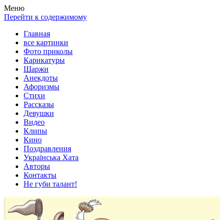
Весела хата — прикольные картинки, смешные истории,
Покажем всем ваши фото приколы, карикатуры, шаржи, стихи,
Меню
клипы!
рассказы, видео и песни!
Перейти к содержимому
Главная
все картинки
Фото приколы
Карикатуры
Шаржи
Анекдоты
Афоризмы
Стихи
Рассказы
Девушки
Видео
Клипы
Кино
Поздравления
Українська Хата
Авторы
Контакты
Не губи талант!