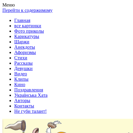
Весела хата — прикольные картинки, смешные истории,
Покажем всем ваши фото приколы, карикатуры, шаржи, стихи,
Меню
клипы!
рассказы, видео и песни!
Перейти к содержимому
Главная
все картинки
Фото приколы
Карикатуры
Шаржи
Анекдоты
Афоризмы
Стихи
Рассказы
Девушки
Видео
Клипы
Кино
Поздравления
Українська Хата
Авторы
Контакты
Не губи талант!