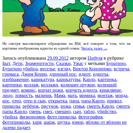
Не смотря высокопарное обращение на ВЫ, всё говорит о том, что на
картинке изображены идиоты из одной семьи.
Читать далее →
Запись опубликована
29.09.2012
автором
Цибуля
в рубрике
Быт
,
Дети
,
Знаменитости
,
Сказки
,
Ужас
с метками
Буратино
,
Буратино убийца
,
веселье
,
взгляд
,
Виктор Кононенко
,
встреча
,
гримаса
,
Джим Керри
,
длинный нос
,
идиот
,
идиоты
,
изображение
,
карикатура
,
карикатуры
,
Карло
,
картинка
,
картинки
,
коллаж
,
коллажи
,
колющее оружие
,
колющий
предмет
,
комикс
,
корчат рожи
,
корчить идиота
,
кривляние
,
лицо
,
ловкость
,
мальчик
,
Мама
,
мать
,
мимика
,
монтаж
,
морда
,
нос
,
отец
,
отец и сын
,
открытка
,
папа
,
папа Карло
,
прикол
,
приколы
,
ребёнок
,
рисунок
,
рожа
,
семья
,
смерть Карло
,
смерть
папы Карло
,
смерь
,
смех
,
смешно
,
сын
,
табло
,
убийство
,
убийца
,
физиономия
,
фото приколы
,
фотография
,
фотоприколы
,
харя
,
шарж
,
шутка
,
юмор
,
яблоко от яблони не
далеко падает
.