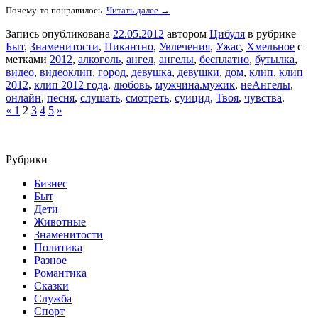
Почему-то понравилось.
Читать далее →
Запись опубликована
22.05.2012
автором
Цибуля
в рубрике
Быт
,
Знаменитости
,
Пикантно
,
Увлечения
,
Ужас
,
Хмельное
с
метками
2012
,
алкоголь
,
ангел
,
ангелы
,
бесплатно
,
бутылка
,
видео
,
видеоклип
,
город
,
девушка
,
девушки
,
дом
,
клип
,
клип
2012
,
клип 2012 года
,
любовь
,
мужчина.мужик
,
неАнгелы
,
онлайн
,
песня
,
слушать
,
смотреть
,
суицид
,
Твоя
,
чувства
.
«
1
2
3
4
5
»
Рубрики
Бизнес
Быт
Дети
Животные
Знаменитости
Политика
Разное
Романтика
Сказки
Служба
Спорт