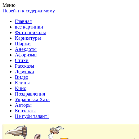
Весела хата — прикольные картинки, смешные истории,
Покажем всем ваши фото приколы, карикатуры, шаржи, стихи,
Меню
клипы!
рассказы, видео и песни!
Перейти к содержимому
Главная
все картинки
Фото приколы
Карикатуры
Шаржи
Анекдоты
Афоризмы
Стихи
Рассказы
Девушки
Видео
Клипы
Кино
Поздравления
Українська Хата
Авторы
Контакты
Не губи талант!