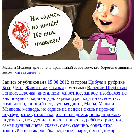
Маша и Медведь дали очень правильный совет всем, кто борется с лишним
весом!
Читать далее →
Запись опубликована
15.08.2012
автором
Цибуля
в рубрике
Быт
,
Дети
,
Животные
,
Сказки
с метками
Валерий Щербакан
,
вопрос
,
девочка
,
диета
,
дом
,
животное
,
запрос
,
изображение
,
как похудеть
,
карикатура
,
карикатуры
,
картинка
,
комикс
,
компьютер
,
лишний вес
,
лучшая диета
,
Маша
,
Маша и
Медведь
,
медведь
,
не садись на пенёк не ешь пирожок
,
ноутбук
,
ответ
,
открытка
,
отличная диета
,
пень
,
пирожок
,
подсказка
,
похудение
,
прикол
,
приколы
,
ребёнок
,
рисунок
,
самая лучшая диета
,
сказка
,
смех
,
смешно
,
совет
,
стол
,
толстый
,
толстяк
,
улыбка
,
худение
,
шарж
,
шутка
,
юмор
.