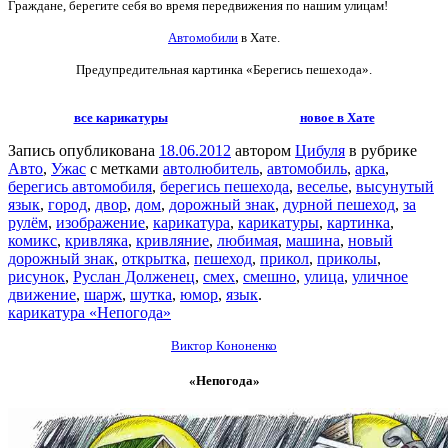
Граждане, берегите себя во время передвижения по нашим улицам!
Автомобили
в Хате.
Предупредительная картинка «Берегись пешехода».
все карикатуры
новое в Хате
Запись опубликована
18.06.2012
автором
Цибуля
в рубрике
Авто
,
Ужас
с метками
автолюбитель
,
автомобиль
,
арка
,
берегись автомобиля
,
берегись пешехода
,
веселье
,
высунутый
язык
,
город
,
двор
,
дом
,
дорожный знак
,
дурной пешеход
,
за
рулём
,
изображение
,
карикатура
,
карикатуры
,
картинка
,
комикс
,
кривляка
,
кривляние
,
любимая
,
машина
,
новый
дорожный знак
,
открытка
,
пешеход
,
прикол
,
приколы
,
рисунок
,
Руслан Долженец
,
смех
,
смешно
,
улица
,
уличное
движение
,
шарж
,
шутка
,
юмор
,
язык
.
карикатура «Непогода»
Виктор Кононенко
«Непогода»