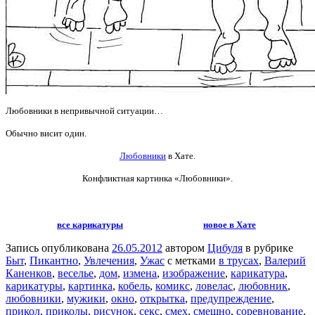
Любовники в непривычной ситуации…
Обычно висит один.
Любовники
в Хате.
Конфликтная картинка «Любовники».
все карикатуры
новое в Хате
Запись опубликована
26.05.2012
автором
Цибуля
в рубрике
Быт
,
Пикантно
,
Увлечения
,
Ужас
с метками
в трусах
,
Валерий
Каненков
,
веселье
,
дом
,
измена
,
изображение
,
карикатура
,
карикатуры
,
картинка
,
кобель
,
комикс
,
ловелас
,
любовник
,
любовники
,
мужики
,
окно
,
открытка
,
предупреждение
,
прикол
,
приколы
,
рисунок
,
секс
,
смех
,
смешно
,
соревнование
,