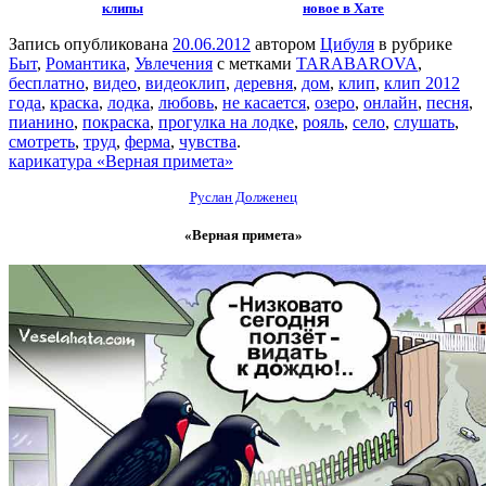
клипы
новое в Хате
Запись опубликована
20.06.2012
автором
Цибуля
в рубрике
Быт
,
Романтика
,
Увлечения
с метками
TARABAROVA
,
бесплатно
,
видео
,
видеоклип
,
деревня
,
дом
,
клип
,
клип 2012
года
,
краска
,
лодка
,
любовь
,
не касается
,
озеро
,
онлайн
,
песня
,
пианино
,
покраска
,
прогулка на лодке
,
рояль
,
село
,
слушать
,
смотреть
,
труд
,
ферма
,
чувства
.
карикатура «Верная примета»
Руслан Долженец
«Верная примета»