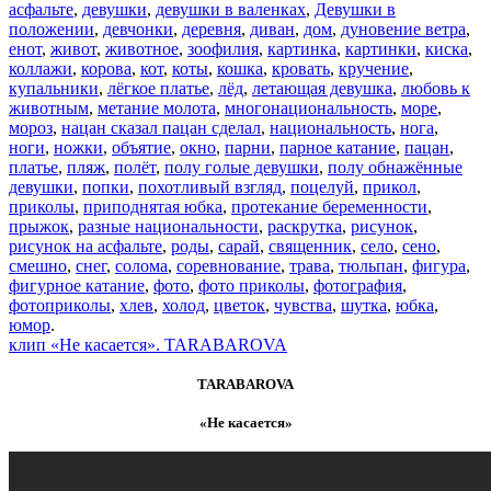
асфальте
,
девушки
,
девушки в валенках
,
Девушки в
положении
,
девчонки
,
деревня
,
диван
,
дом
,
дуновение ветра
,
енот
,
живот
,
животное
,
зоофилия
,
картинка
,
картинки
,
киска
,
коллажи
,
корова
,
кот
,
коты
,
кошка
,
кровать
,
кручение
,
купальники
,
лёгкое платье
,
лёд
,
летающая девушка
,
любовь к
животным
,
метание молота
,
многонациональность
,
море
,
мороз
,
нацан сказал пацан сделал
,
национальность
,
нога
,
ноги
,
ножки
,
объятие
,
окно
,
парни
,
парное катание
,
пацан
,
платье
,
пляж
,
полёт
,
полу голые девушки
,
полу обнажённые
девушки
,
попки
,
похотливый взгляд
,
поцелуй
,
прикол
,
приколы
,
приподнятая юбка
,
протекание беременности
,
прыжок
,
разные национальности
,
раскрутка
,
рисунок
,
рисунок на асфальте
,
роды
,
сарай
,
священник
,
село
,
сено
,
смешно
,
снег
,
солома
,
соревнование
,
трава
,
тюльпан
,
фигура
,
фигурное катание
,
фото
,
фото приколы
,
фотография
,
фотоприколы
,
хлев
,
холод
,
цветок
,
чувства
,
шутка
,
юбка
,
юмор
.
клип «Не касается». TARABAROVA
TARABAROVA
«Не касается»