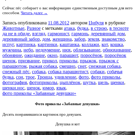
Сейчас пёс собирает о вас информацию единственным доступным для него
способом.
Читать далее →
Запись опубликована
11.08.2012
автором
Цибуля
в рубрике
Животные
,
Разное
с метками
атака
,
будка
,
в строю
,
в тесноте
да не в обиде
,
взгляд
,
гармонист
,
гармонь
,
деревянный дом
,
деревянный забор
,
дом
,
женщина
,
забор
,
земля
,
знакомство
,
испуг
,
картинка
,
картинки
,
каштанка
,
коллажи
,
кот
,
кошка
,
мужчина
,
небо
,
недоумение
,
нюх
,
облизывание
,
обнюхивание
,
обоняние
,
ожидание
,
окно
,
парашют
,
поросёнок
,
поросёнок
щенок
,
призвание
,
прикол
,
приколы
,
прыжок
,
прыжок с
парашютом
,
рыжая собака
,
смешно
,
снег
,
снежная собака
,
снежный пёс
,
собака
,
собака парашютист
,
собаки
,
собачья
будка
,
сон
,
трое
,
Троица
,
удивление
,
фото
,
фото приколы
,
фотография
,
фотоприколы
,
цыплёнок
,
шутка
,
щель
,
щенки
,
щенки.нос
,
щенок
,
юмор
,
язык
.
фото приколы «Забавные девушки»
Фото приколы «Забавные девушки»
Десять понравившихся картинок про девушек.
Девушка и кот