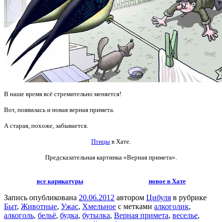
В наше время всё стремительно меняется!
Вот, появилась и новая верная примета.
А старая, похоже, забывается.
Птицы
в Хате.
Предсказательная картинка «Верная примета».
все карикатуры
новое в Хате
Запись опубликована
20.06.2012
автором
Цибуля
в рубрике
Быт
,
Животные
,
Ужас
,
Хмельное
с метками
алкоголик
,
алкоголь
,
бельё
,
будка
,
бутылка
,
Верная примета
,
веселье
,