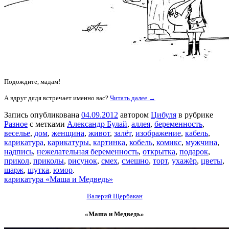
Подождите, мадам!
А вдруг дядя встречает именно вас?
Читать далее →
Запись опубликована
04.09.2012
автором
Цибуля
в рубрике
Разное
с метками
Александр Булай
,
аллея
,
беременность
,
веселье
,
дом
,
женщина
,
живот
,
залёт
,
изображение
,
кабель
,
карикатура
,
карикатуры
,
картинка
,
кобель
,
комикс
,
мужчина
,
надпись
,
нежелательная беременность
,
открытка
,
подарок
,
прикол
,
приколы
,
рисунок
,
смех
,
смешно
,
торт
,
ухажёр
,
цветы
,
шарж
,
шутка
,
юмор
.
карикатура «Маша и Медведь»
Валерий Щербакан
«Маша и Медведь»