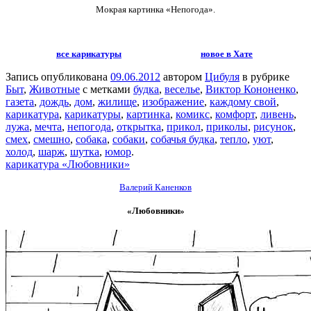
Мокрая картинка
«Непогода».
все карикатуры
новое в Хате
Запись опубликована
09.06.2012
автором
Цибуля
в рубрике
Быт
,
Животные
с метками
будка
,
веселье
,
Виктор Кононенко
,
газета
,
дождь
,
дом
,
жилище
,
изображение
,
каждому свой
,
карикатура
,
карикатуры
,
картинка
,
комикс
,
комфорт
,
ливень
,
лужа
,
мечта
,
непогода
,
открытка
,
прикол
,
приколы
,
рисунок
,
смех
,
смешно
,
собака
,
собаки
,
собачья будка
,
тепло
,
уют
,
холод
,
шарж
,
шутка
,
юмор
.
карикатура «Любовники»
Валерий Каненков
«Любовники»