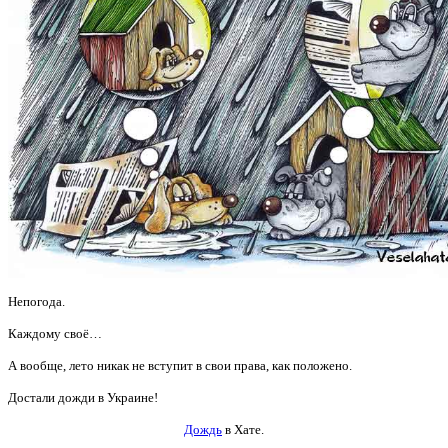
Непогода.
Каждому своё…
А вообще, лето никак не вступит в свои права, как положено.
Достали дожди в Украине!
Дождь
в Хате.