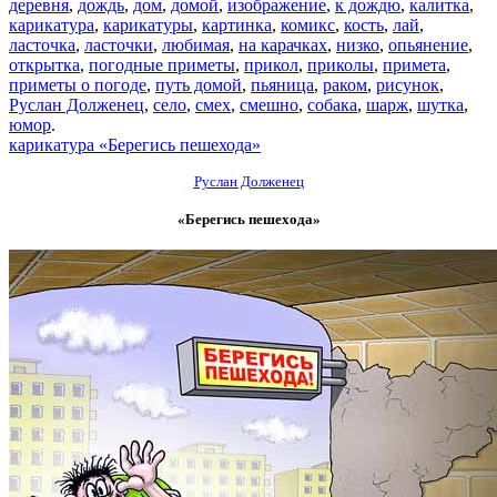
деревня
,
дождь
,
дом
,
домой
,
изображение
,
к дождю
,
калитка
,
карикатура
,
карикатуры
,
картинка
,
комикс
,
кость
,
лай
,
ласточка
,
ласточки
,
любимая
,
на карачках
,
низко
,
опьянение
,
открытка
,
погодные приметы
,
прикол
,
приколы
,
примета
,
приметы о погоде
,
путь домой
,
пьяница
,
раком
,
рисунок
,
Руслан Долженец
,
село
,
смех
,
смешно
,
собака
,
шарж
,
шутка
,
юмор
.
карикатура «Берегись пешехода»
Руслан Долженец
«Берегись пешехода»