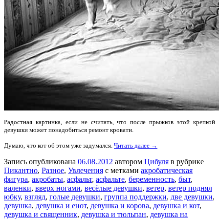
Радостная картинка, если не считать, что после прыжков этой крепкой
девушки может понадобиться ремонт кровати.
Думаю, что кот об этом уже задумался.
Читать далее →
Запись опубликована
06.08.2012
автором
Цибуля
в рубрике
Пикантно
,
Разное
,
Увлечения
с метками
акробатическая
фигура
,
акробаты
,
асфальт
,
асфальте
,
беременность
,
быт
,
валенки
,
вверх ногами
,
весёлые девушки
,
ветер
,
ветер поднял
юбку
,
взгляд
,
голые девушки
,
группа поддержки
,
две девушки
,
девушка
,
девушка и енот
,
девушка и корова
,
девушка и кот
,
девушка и священник
,
девушка и тюльпан
,
девушка на