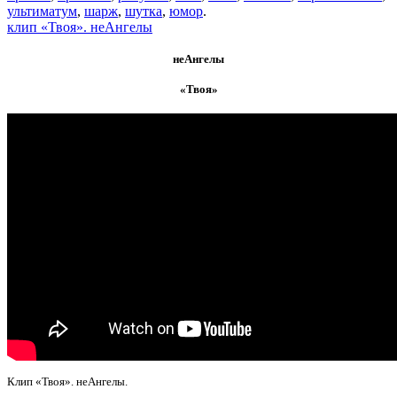
ультиматум
,
шарж
,
шутка
,
юмор
.
клип «Твоя». неАнгелы
неАнгелы
«Твоя»
Клип «Твоя». неАнгелы.