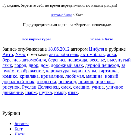
Граждане, берегите себя во время передвижения по нашим улицам!
Автомобили
в Хате.
Предупредительная картинка «Берегись пешехода».
все карикатуры
новое в Хате
Запись опубликована
18.06.2012
автором
Цибуля
в рубрике
Авто
,
Ужас
с метками
автолюбитель
,
автомобиль
,
арка
,
берегись автомобиля
,
берегись пешехода
,
веселье
,
высунутый
язык
,
город
,
двор
,
дом
,
дорожный знак
,
дурной пешеход
,
за
рулём
,
изображение
,
карикатура
,
карикатуры
,
картинка
,
комикс
,
кривляка
,
кривляние
,
любимая
,
машина
,
новый
дорожный знак
,
открытка
,
пешеход
,
прикол
,
приколы
,
рисунок
,
Руслан Долженец
,
смех
,
смешно
,
улица
,
уличное
движение
,
шарж
,
шутка
,
юмор
,
язык
.
Рубрики
Бизнес
Быт
Дети