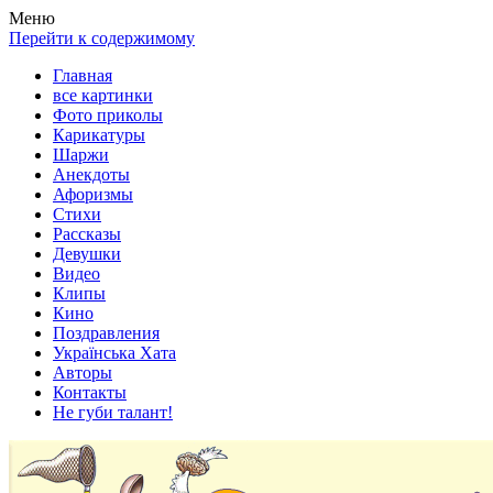
Весела хата — прикольные картинки, смешные истории,
Покажем всем ваши фото приколы, карикатуры, шаржи, стихи,
Меню
клипы!
рассказы, видео и песни!
Перейти к содержимому
Главная
все картинки
Фото приколы
Карикатуры
Шаржи
Анекдоты
Афоризмы
Стихи
Рассказы
Девушки
Видео
Клипы
Кино
Поздравления
Українська Хата
Авторы
Контакты
Не губи талант!