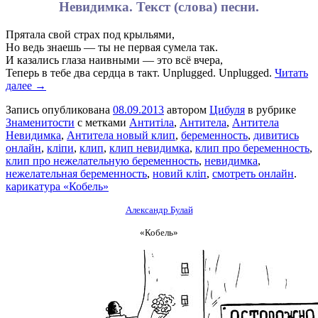
Невидимка. Текст (слова) песни.
Прятала свой страх под крыльями,
Но ведь знаешь — ты не первая сумела так.
И казались глаза наивными — это всё вчера,
Теперь в тебе два сердца в такт. Unplugged. Unplugged.
Читать
далее →
Запись опубликована
08.09.2013
автором
Цибуля
в рубрике
Знаменитости
с метками
Антитіла
,
Антитела
,
Антитела
Невидимка
,
Антитела новый клип
,
беременность
,
дивитись
онлайн
,
кліпи
,
клип
,
клип невидимка
,
клип про беременность
,
клип про нежелательную беременность
,
невидимка
,
нежелательная беременность
,
новий кліп
,
смотреть онлайн
.
карикатура «Кобель»
Александр Булай
«Кобель»