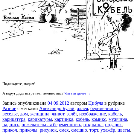
Подождите, мадам!
А вдруг дядя встречает именно вас?
Читать далее →
Запись опубликована
04.09.2012
автором
Цибуля
в рубрике
Разное
с метками
Александр Булай
,
аллея
,
беременность
,
веселье
,
дом
,
женщина
,
живот
,
залёт
,
изображение
,
кабель
,
карикатура
,
карикатуры
,
картинка
,
кобель
,
комикс
,
мужчина
,
надпись
,
нежелательная беременность
,
открытка
,
подарок
,
прикол
,
приколы
,
рисунок
,
смех
,
смешно
,
торт
,
ухажёр
,
цветы
,