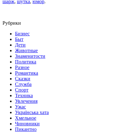
шарж
,
шутка
,
юмор
.
Рубрики
Бизнес
Быт
Дети
Животные
Знаменитости
Политика
Разное
Романтика
Сказки
Служба
Спорт
Техника
Увлечения
Ужас
Українська хата
Хмельное
Чиновники
Пикантно