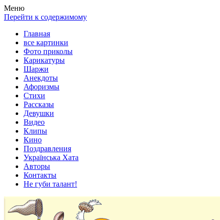
Весела хата — прикольные картинки, смешные истории,
Покажем всем ваши фото приколы, карикатуры, шаржи, стихи,
Меню
клипы!
рассказы, видео и песни!
Перейти к содержимому
Главная
все картинки
Фото приколы
Карикатуры
Шаржи
Анекдоты
Афоризмы
Стихи
Рассказы
Девушки
Видео
Клипы
Кино
Поздравления
Українська Хата
Авторы
Контакты
Не губи талант!