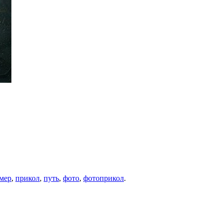
мер
,
прикол
,
путь
,
фото
,
фотоприкол
.