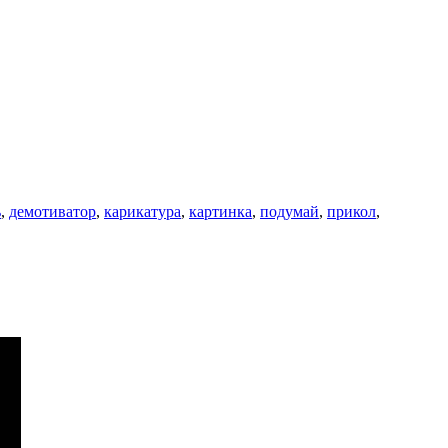
ь
,
демотиватор
,
карикатура
,
картинка
,
подумай
,
прикол
,