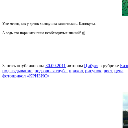
Уже месяц, как у деток халявушка закончилась. Каникулы.
А ведь это пора жизненно необходимых знаний! )))
Запись опубликована
30.09.2011
автором
Цибуля
в рубрике
Биз
подглядывание
,
подзорная труба
,
прикол
,
рисунок
,
рост
,
цена
.
фотоприкол «КРИЗИС»