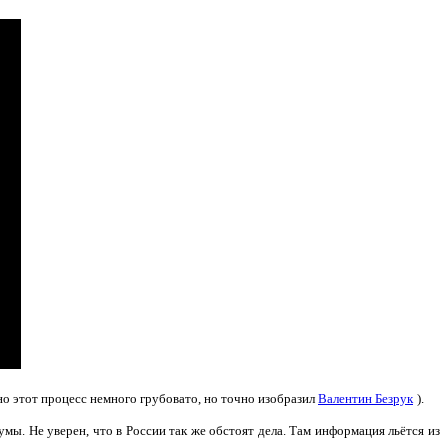
но этот процесс немного грубовато, но точно изобразил
Валентин Безрук
).
 умы.
Не уверен, что в России так же обстоят дела. Там информация льётся из