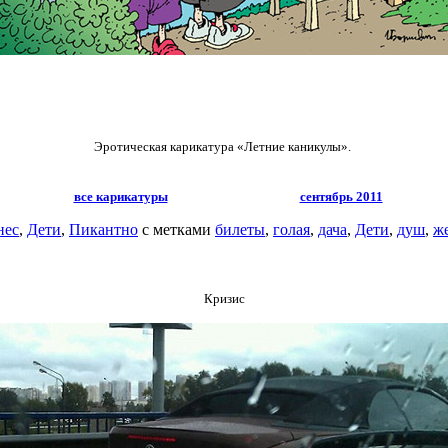
Эротическая карикатура «Летние каникулы».
все карикатуры
сентябрь 2011
нес
,
Дети
,
Пикантно
с метками
билеты
,
голая
,
дача
,
Дети
,
душ
,
ж
Кризис