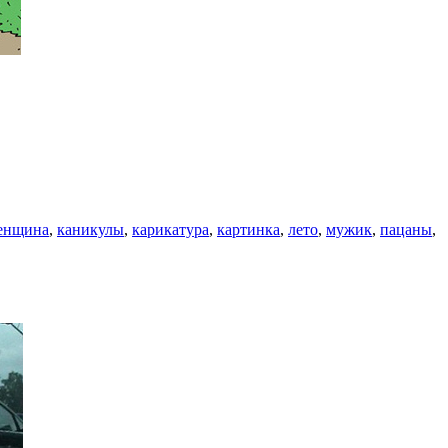
енщина
,
каникулы
,
карикатура
,
картинка
,
лето
,
мужик
,
пацаны
,