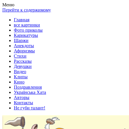
Весела хата — прикольные картинки, смешные истории, клипы
Покажем всем ваши фото приколы, карикатуры, шаржи, стихи, 
Меню
Перейти к содержимому
Главная
все картинки
Фото приколы
Карикатуры
Шаржи
Анекдоты
Афоризмы
Стихи
Рассказы
Девушки
Видео
Клипы
Кино
Поздравления
Українська Хата
Авторы
Контакты
Не губи талант!