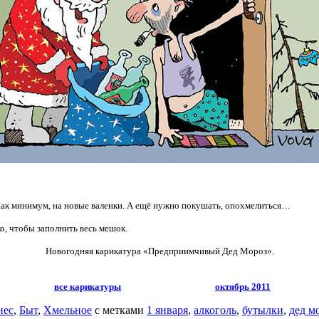
Как минимум, на новые валенки. А ещё нужно покушать, опохмелиться…
ко, чтобы заполнить весь мешок.
Новогодняя карикатура «Предприимчивый Дед Мороз».
все карикатуры
октябрь 2011
нес
,
Быт
,
Хмельное
с метками
1 января
,
алкоголь
,
бутылки
,
дед м