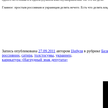
Главное: простым россиянам и украинцам делить нечего. Есть что делить вла
Запись опубликована
27.09.2011
автором
Цибуля
в рубрике
Биз
россиянин
,
сатира
,
толстосумы
,
украинец
.
карикатура «Нагрудный знак депутата»