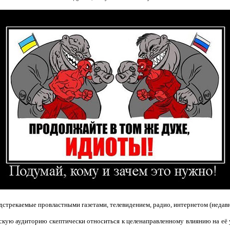
подстрекаемые провластными газетами, телевидением, радио, интернетом (недав
кую аудиторию скептически относиться к целенаправленному влиянию на её