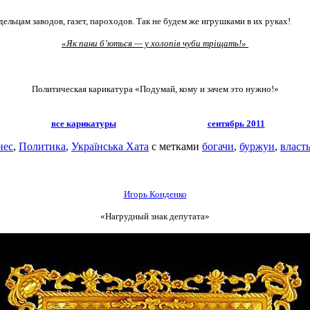
дельцам заводов, газет, пароходов.
Так не будем же игрушками в их руках!
«Як пани б’ються — у холопів чуби тріщать!»
Политическая карикатура «Подумай, кому и зачем это нужно!»
все карикатуры
сентябрь 2011
нес
,
Политика
,
Українська Хата
с метками
богачи
,
буржуи
,
власт
Игорь Конденко
«Нагрудный знак депутата»