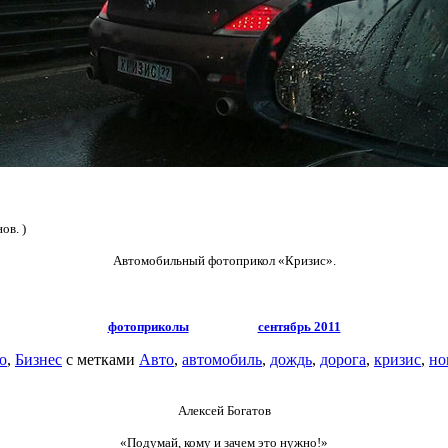
ов. )
Автомобильный фотоприкол «Кризис».
фотоприколы
сентябрь 2011
о
,
Бизнес
с метками
Авто
,
автомобиль
,
дождь
,
дорога
,
кризис
,
но
Алексей Богатов
«Подумай, кому и зачем это нужно!»