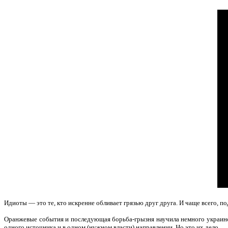
Идиоты — это те, кто искренне обливает грязью друг друга. И чаще всего, 
Оранжевые события и последующая борьба-грызня научила немного украинс
одного источника и в одном (нужном власти) направлении. Но это их дело.