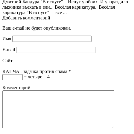
Дмитрий Бандура "В испуге" Испуг у обоих. И угораздило
лыжника въехать в ели... Весёлая карикатура. Весёлая
карикатура "В испуге". все ...
Добавить комментарий
Ваш e-mail не будет опубликован.
Имя
E-mail
Сайт
КАПЧА - задачка против спама
*
− четыре = 4
Комментарий