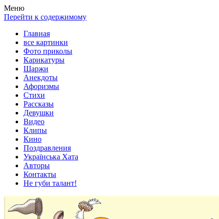
Весела хата — прикольные картинки, смешные истории,
Покажем всем ваши фото приколы, карикатуры, шаржи, стихи,
Меню
клипы!
рассказы, видео и песни!
Перейти к содержимому
Главная
все картинки
Фото приколы
Карикатуры
Шаржи
Анекдоты
Афоризмы
Стихи
Рассказы
Девушки
Видео
Клипы
Кино
Поздравления
Українська Хата
Авторы
Контакты
Не губи талант!