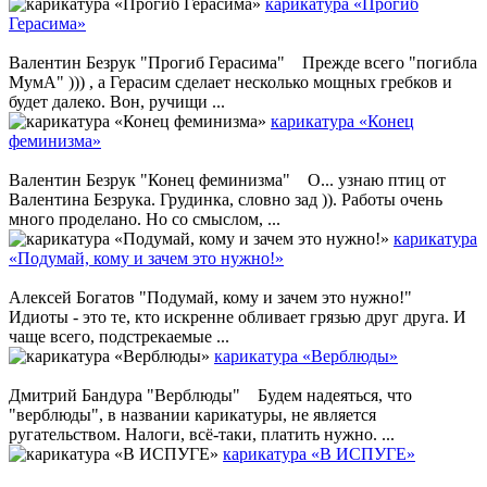
карикатура «Прогиб
Герасима»
Валентин Безрук "Прогиб Герасима" Прежде всего "погибла
МумА" ))) , а Герасим сделает несколько мощных гребков и
будет далеко. Вон, ручищи ...
карикатура «Конец
феминизма»
Валентин Безрук "Конец феминизма" О... узнаю птиц от
Валентина Безрука. Грудинка, словно зад )). Работы очень
много проделано. Но со смыслом, ...
карикатура
«Подумай, кому и зачем это нужно!»
Алексей Богатов "Подумай, кому и зачем это нужно!"
Идиоты - это те, кто искренне обливает грязью друг друга. И
чаще всего, подстрекаемые ...
карикатура «Верблюды»
Дмитрий Бандура "Верблюды" Будем надеяться, что
"верблюды", в названии карикатуры, не является
ругательством. Налоги, всё-таки, платить нужно. ...
карикатура «В ИСПУГЕ»