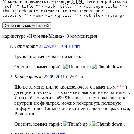
Можно использовать следующие
HTML
-теги и атрибуты:
<a
href="" title=""> <abbr title=""> <acronym title="">
<b> <blockquote cite=""> <cite> <code> <del
datetime=""> <em> <i> <q cite=""> <strike> <strong>
карикатура «Ням-ням-Медиа»
: 3 комментария
Тетя Мотя
24.09.2011 в 4:13 пп
Грубовато, жестковато но метко.
Оценить комментарий:
0
0
Котигорошко
23.09.2011 в 2:01 пп
Шо це за монстрилло крокозелочерт с выменным
***
)
да еще в презиках — сколько ни чмокчи не насытишься.
И надо бы отметить «99.9% е-net» в нем пока еще, при
внутренних фильтрах, можно почерпнуть полезную
информацию. Тоньше, деликатней надобно выражаться,
Валентин.
Оценить комментарий:
0
0