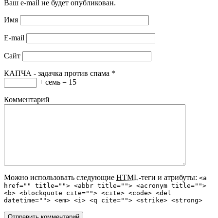
Ваш e-mail не будет опубликован.
Имя
E-mail
Сайт
КАПЧА - задачка против спама
*
+ семь = 15
Комментарий
Можно использовать следующие
HTML
-теги и атрибуты:
<a
href="" title=""> <abbr title=""> <acronym title="">
<b> <blockquote cite=""> <cite> <code> <del
datetime=""> <em> <i> <q cite=""> <strike> <strong>