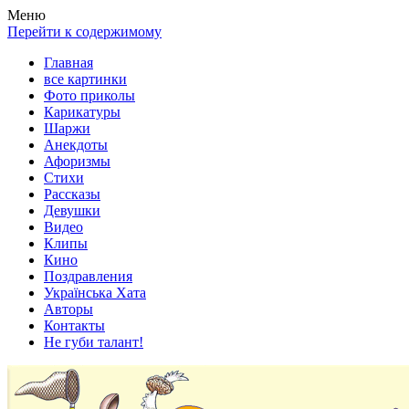
Весела хата — прикольные картинки, смешные истории,
Покажем всем ваши фото приколы, карикатуры, шаржи, стихи,
Меню
клипы!
рассказы, видео и песни!
Перейти к содержимому
Главная
все картинки
Фото приколы
Карикатуры
Шаржи
Анекдоты
Афоризмы
Стихи
Рассказы
Девушки
Видео
Клипы
Кино
Поздравления
Українська Хата
Авторы
Контакты
Не губи талант!