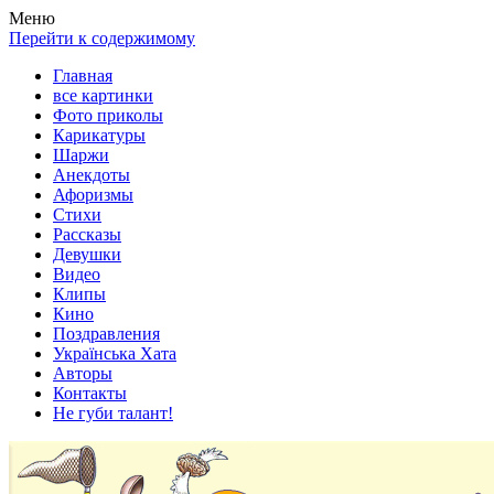
Весела хата — прикольные картинки, смешные истории,
Покажем всем ваши фото приколы, карикатуры, шаржи, стихи,
Меню
клипы!
рассказы, видео и песни!
Перейти к содержимому
Главная
все картинки
Фото приколы
Карикатуры
Шаржи
Анекдоты
Афоризмы
Стихи
Рассказы
Девушки
Видео
Клипы
Кино
Поздравления
Українська Хата
Авторы
Контакты
Не губи талант!