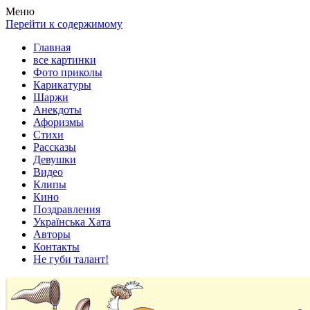
Весела хата — прикольные картинки, смешные истории,
Покажем всем ваши фото приколы, карикатуры, шаржи, стихи,
Меню
клипы!
рассказы, видео и песни!
Перейти к содержимому
Главная
все картинки
Фото приколы
Карикатуры
Шаржи
Анекдоты
Афоризмы
Стихи
Рассказы
Девушки
Видео
Клипы
Кино
Поздравления
Українська Хата
Авторы
Контакты
Не губи талант!