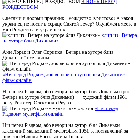
В НОЧЬ ПЕРЕД
РОЖДЕСТВОМ
Светлый и добрый праздник - Рождество Христово! А какой
украинец не носит в сердце Святой вечер? Окунёмся вместе в
мир Рождества и украинских ...
клип из «Вечера
на хуторе близ Диканьки»
Ани Лорак и Олег Скрипка "Вечера на хуторе близ
Диканьки" все клипы
«Ніч перед Різдвом, або вечори на хуторі біля Диканьки»
фільм онлайн
Ніч перед Різдвом, або вечори на хуторі біля Диканьки (рос.
Вечера на хуторе близ Диканьки) — художній фільм 1961
року. Режисер Олександр Роу за ...
«Ніч перед
Різдвом» мультфільм онлайн
Ніч перед Різдвом, або вечори на хуторі біля Диканьки-
класичний мальований мультфільм 1951 р. поставлений за
повістю Миколи Васильовича Гоголя. ...