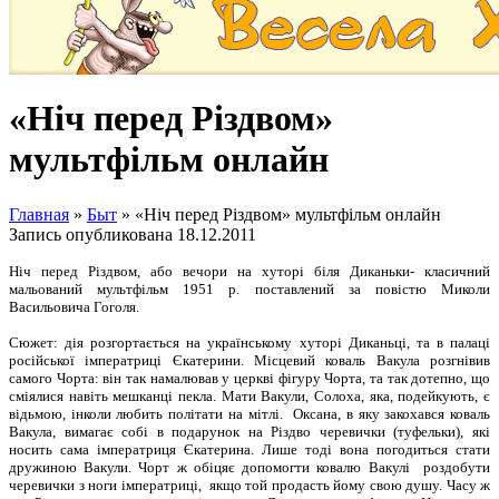
«Ніч перед Різдвом»
мультфільм онлайн
Главная
»
Быт
»
«Ніч перед Різдвом» мультфільм онлайн
Запись опубликована
18.12.2011
Ніч перед Різдвом, або вечори на хуторі біля Диканьки- класичний
мальований мультфільм 1951 р. поставлений за повістю Миколи
Васильовича Гоголя.
Сюжет: дія розгортається на українському хуторі Диканьці, та в палаці
російської імператриці Єкатерини. Місцевий коваль Вакула розгнівив
самого Чорта: він так намалював у церкві фігуру Чорта, та так дотепно, що
сміялися навіть мешканці пекла. Мати Вакули, Солоха, яка, подейкують, є
відьмою, інколи любить політати на мітлі. Оксана, в яку закохався коваль
Вакула, вимагає собі в подарунок на Різдво черевички (туфельки), які
носить сама імператриця Єкатерина. Лише тоді вона погодиться стати
дружиною Вакули. Чорт ж обіцяє допомогти ковалю Вакулі роздобути
черевички з ноги імператриці, якщо той продасть йому свою душу. Часу ж