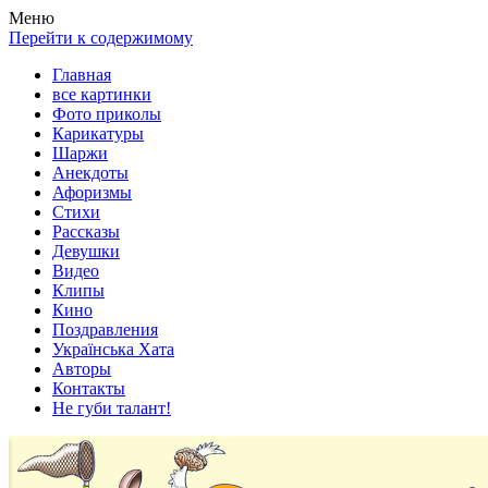
Весела хата — прикольные картинки, смешные истории,
Покажем всем ваши фото приколы, карикатуры, шаржи, стихи,
Меню
клипы!
рассказы, видео и песни!
Перейти к содержимому
Главная
все картинки
Фото приколы
Карикатуры
Шаржи
Анекдоты
Афоризмы
Стихи
Рассказы
Девушки
Видео
Клипы
Кино
Поздравления
Українська Хата
Авторы
Контакты
Не губи талант!