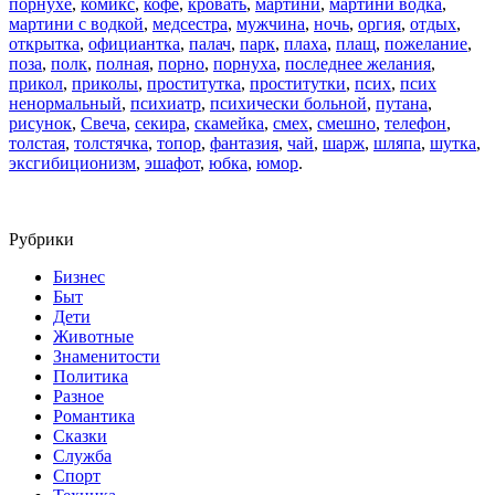
порнухе
,
комикс
,
кофе
,
кровать
,
мартини
,
мартини водка
,
мартини с водкой
,
медсестра
,
мужчина
,
ночь
,
оргия
,
отдых
,
открытка
,
официантка
,
палач
,
парк
,
плаха
,
плащ
,
пожелание
,
поза
,
полк
,
полная
,
порно
,
порнуха
,
последнее желания
,
прикол
,
приколы
,
проститутка
,
проститутки
,
псих
,
псих
ненормальный
,
психиатр
,
психически больной
,
путана
,
рисунок
,
Свеча
,
секира
,
скамейка
,
смех
,
смешно
,
телефон
,
толстая
,
толстячка
,
топор
,
фантазия
,
чай
,
шарж
,
шляпа
,
шутка
,
эксгибиционизм
,
эшафот
,
юбка
,
юмор
.
Рубрики
Бизнес
Быт
Дети
Животные
Знаменитости
Политика
Разное
Романтика
Сказки
Служба
Спорт