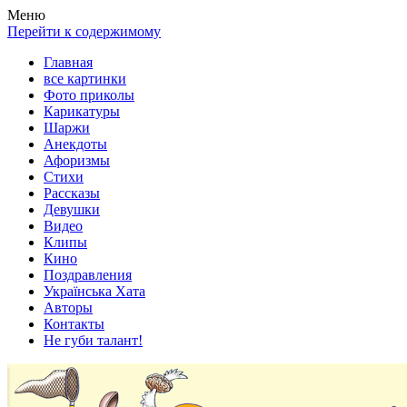
Весела хата — прикольные картинки, смешные истории,
Покажем всем ваши фото приколы, карикатуры, шаржи, стихи,
Меню
клипы!
рассказы, видео и песни!
Перейти к содержимому
Главная
все картинки
Фото приколы
Карикатуры
Шаржи
Анекдоты
Афоризмы
Стихи
Рассказы
Девушки
Видео
Клипы
Кино
Поздравления
Українська Хата
Авторы
Контакты
Не губи талант!