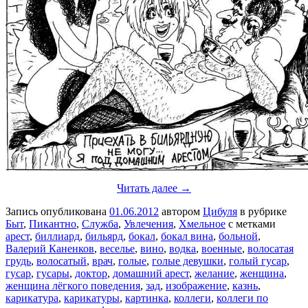
Читать далее →
Запись опубликована
01.06.2012
автором
Цибуля
в рубрике
Быт
,
Пикантно
,
Служба
,
Увлечения
,
Хмельное
с метками
арест
,
биллиард
,
бильярд
,
бокал
,
бокал вина
,
больной
,
Валерий Каненков
,
веселье
,
вино
,
водка
,
военные
,
волосатая
грудь
,
волосатый
,
врач
,
голые
,
голые девушки
,
голый гусар
,
гусар
,
гусары
,
доктор
,
домашний арест
,
желание
,
женщина
,
женщина лёгкого поведения
,
зад
,
изображение
,
казнь
,
карикатура
,
карикатуры
,
картинка
,
коллеги
,
коллеги по