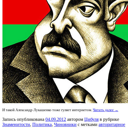
И такой Александр Лукашенко тоже гуляет интернетом.
Читать далее →
Запись опубликована
04.09.2012
автором
Цибуля
в рубрике
Знаменитости
,
Политика
,
Чиновники
с метками
авторитарное