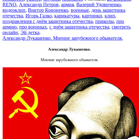
RENO
,
Александр Петров
,
армия
,
Валерий Удовиченко
,
видеоклип
,
Виктор Кононенко
,
военные
,
день защитника
отечества
,
Игорь Галко
,
карикатуры
,
картинки
,
клип
,
поздравления с днём защитника отечества
,
приколы
,
про
армию
,
про военных
,
с днём защитника отечества
,
смотреть
онлайн
,
Эй детка
.
Александр Лукашенко. Мнение зарубежного обывателя.
Александр Лукашенко.
Мнение зарубежного обывателя.