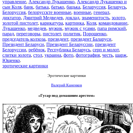
управление
,
Александр Лукашенко
,
Александр Лукашенко и
сын Коля
,
банк
,
батька
,
батько
,
бацька
,
Беларуссия
,
Беларусь
,
Белоруссия
,
белорусскте военные
,
военные
,
генерал
,
диктатор
,
Дмитрий Медведев
,
доклад
,
знаменитость
,
золото
,
золотой пистолет
,
карикатура
,
картинка
,
Коля
,
командование
,
Лукашенко
,
медведев
,
мужик
,
мужик с усами
,
папа римский
,
парад
,
переговоры
,
пистолет
,
политик
,
Порошенко
,
председатель колхоза
,
президент
,
президент Баларуси
,
Президент Беларуси
,
Президент Беларуссии
,
президент
Белоруссии
,
ребёнок
,
Республика Беларусь
,
серп и молот
,
слитки золота
,
стол
,
украина
,
фото
,
фотография
,
честь
,
шарж
,
Ющенко
.
эротические картинки
Эротические картинки
Валерий Каненков
«Гусар под домашним арестом»