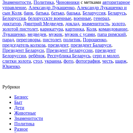
Знаменитости
,
Политика
,
Чиновники
с метками
авторитарное
управление
,
Александр Лукашенко
,
Александр Лукашенко и
сын Коля
,
банк
,
батька
,
батько
,
бацька
,
Беларуссия
,
Беларусь
,
Белоруссия
,
белорусскте военные
,
военные
,
генерал
,
диктатор
,
Дмитрий Медведев
,
доклад
,
знаменитость
,
золото
,
золотой пистолет
,
карикатура
,
картинка
,
Коля
,
командование
,
Лукашенко
,
медведев
,
мужик
,
мужик с усами
,
папа римский
,
парад
,
переговоры
,
пистолет
,
политик
,
Порошенко
,
председатель колхоза
,
президент
,
президент Баларуси
,
Президент Беларуси
,
Президент Беларуссии
,
президент
Белоруссии
,
ребёнок
,
Республика Беларусь
,
серп и молот
,
слитки золота
,
стол
,
украина
,
фото
,
фотография
,
честь
,
шарж
,
Ющенко
.
Рубрики
Бизнес
Быт
Дети
Животные
Знаменитости
Политика
Разное