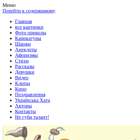
Весела хата — прикольные картинки, смешные истории,
Покажем всем ваши фото приколы, карикатуры, шаржи, стихи,
Меню
клипы!
рассказы, видео и песни!
Перейти к содержимому
Главная
все картинки
Фото приколы
Карикатуры
Шаржи
Анекдоты
Афоризмы
Стихи
Рассказы
Девушки
Видео
Клипы
Кино
Поздравления
Українська Хата
Авторы
Контакты
Не губи талант!