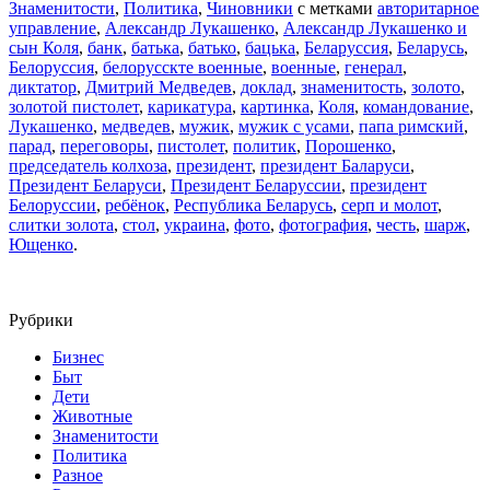
Знаменитости
,
Политика
,
Чиновники
с метками
авторитарное
управление
,
Александр Лукашенко
,
Александр Лукашенко и
сын Коля
,
банк
,
батька
,
батько
,
бацька
,
Беларуссия
,
Беларусь
,
Белоруссия
,
белорусскте военные
,
военные
,
генерал
,
диктатор
,
Дмитрий Медведев
,
доклад
,
знаменитость
,
золото
,
золотой пистолет
,
карикатура
,
картинка
,
Коля
,
командование
,
Лукашенко
,
медведев
,
мужик
,
мужик с усами
,
папа римский
,
парад
,
переговоры
,
пистолет
,
политик
,
Порошенко
,
председатель колхоза
,
президент
,
президент Баларуси
,
Президент Беларуси
,
Президент Беларуссии
,
президент
Белоруссии
,
ребёнок
,
Республика Беларусь
,
серп и молот
,
слитки золота
,
стол
,
украина
,
фото
,
фотография
,
честь
,
шарж
,
Ющенко
.
Рубрики
Бизнес
Быт
Дети
Животные
Знаменитости
Политика
Разное