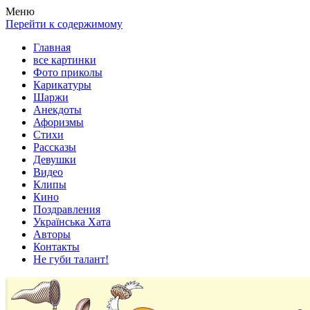
Весела хата — прикольные картинки, смешные истории,
Покажем всем ваши фото приколы, карикатуры, шаржи, стихи,
Меню
клипы!
рассказы, видео и песни!
Перейти к содержимому
Главная
все картинки
Фото приколы
Карикатуры
Шаржи
Анекдоты
Афоризмы
Стихи
Рассказы
Девушки
Видео
Клипы
Кино
Поздравления
Українська Хата
Авторы
Контакты
Не губи талант!