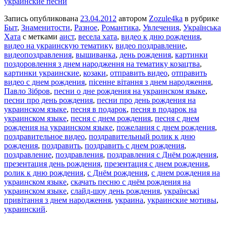
украинские песни
Запись опубликована
23.04.2012
автором
Zozule4ka
в рубрике
Быт
,
Знаменитости
,
Разное
,
Романтика
,
Увлечения
,
Українська
Хата
с метками
аист
,
весела хата
,
видео к дню рождения
,
видео на украинскую тематику
,
видео поздравление
,
видеопоздравления
,
вышиванка
,
день рождения
,
картинки
поздоровлення з днем народження на тематику козацтва
,
картинки украинские
,
козаки
,
отправить видео
,
отправить
видео с днем рождения
,
пісенне вітання з днем народження
,
Павло Зібров
,
песни о дне рождения на украинском языке
,
песни про день рождения
,
песни про день рождения на
украинском языке
,
песня в подарок
,
песня в подарок на
украинском языке
,
песня с днем рождения
,
песня с днем
рождения на украинском языке
,
пожелания с днем рождения
,
поздравительное видео
,
поздравительный ролик к дню
рождения
,
поздравить
,
поздравить с днем рождения
,
поздравление
,
поздравления
,
поздравления с Днём рождения
,
презентация день рождения
,
презентация с днем рождения
,
ролик к дню рождения
,
с Днём рождения
,
с днем рождения на
украинском языке
,
скачать песню с днём рождения на
украинском языке
,
слайд-шоу день рождения
,
українські
привітання з днем народження
,
украина
,
украинские мотивы
,
украинский
.