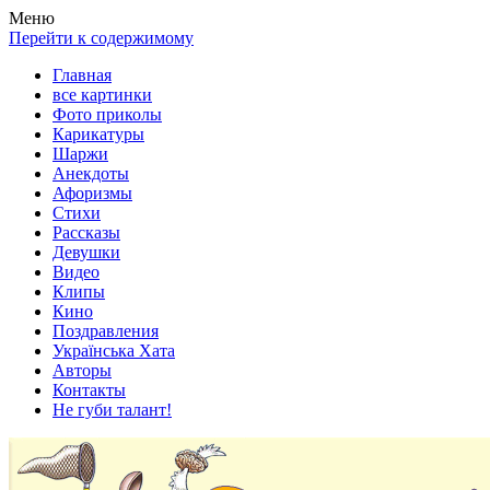
Весела хата — прикольные картинки, смешные истории,
Покажем всем ваши фото приколы, карикатуры, шаржи, стихи,
Меню
клипы!
рассказы, видео и песни!
Перейти к содержимому
Главная
все картинки
Фото приколы
Карикатуры
Шаржи
Анекдоты
Афоризмы
Стихи
Рассказы
Девушки
Видео
Клипы
Кино
Поздравления
Українська Хата
Авторы
Контакты
Не губи талант!