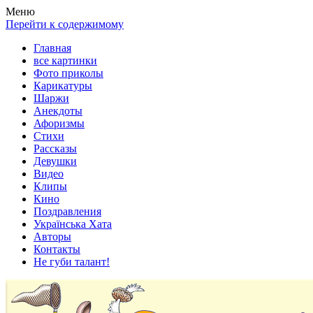
Весела хата — прикольные картинки, смешные истории,
Покажем всем ваши фото приколы, карикатуры, шаржи, стихи,
Меню
клипы!
рассказы, видео и песни!
Перейти к содержимому
Главная
все картинки
Фото приколы
Карикатуры
Шаржи
Анекдоты
Афоризмы
Стихи
Рассказы
Девушки
Видео
Клипы
Кино
Поздравления
Українська Хата
Авторы
Контакты
Не губи талант!