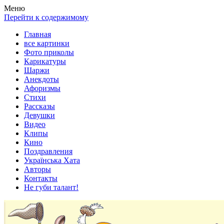
Весела хата — прикольные картинки, смешные истории,
Покажем всем ваши фото приколы, карикатуры, шаржи, стихи,
Меню
клипы!
рассказы, видео и песни!
Перейти к содержимому
Главная
все картинки
Фото приколы
Карикатуры
Шаржи
Анекдоты
Афоризмы
Стихи
Рассказы
Девушки
Видео
Клипы
Кино
Поздравления
Українська Хата
Авторы
Контакты
Не губи талант!