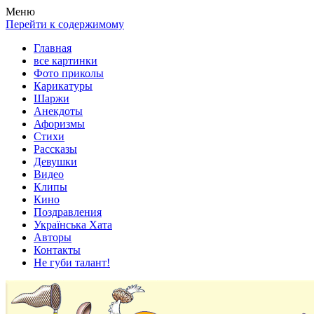
Весела хата — прикольные картинки, смешные истории,
Покажем всем ваши фото приколы, карикатуры, шаржи, стихи,
Меню
клипы!
рассказы, видео и песни!
Перейти к содержимому
Главная
все картинки
Фото приколы
Карикатуры
Шаржи
Анекдоты
Афоризмы
Стихи
Рассказы
Девушки
Видео
Клипы
Кино
Поздравления
Українська Хата
Авторы
Контакты
Не губи талант!