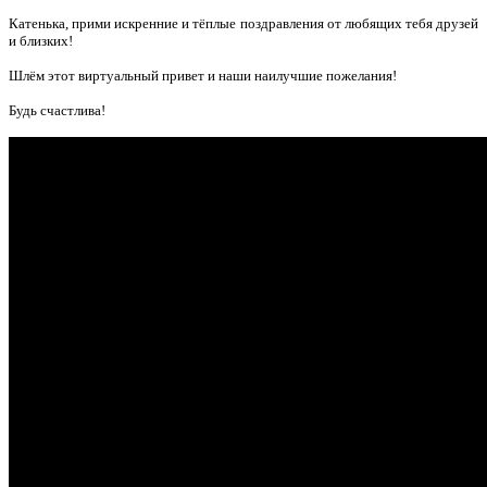
Катенька, прими искренние и тёплые поздравления от любящих тебя друзей
и близких!
Шлём этот виртуальный привет и наши наилучшие пожелания!
Будь счастлива!