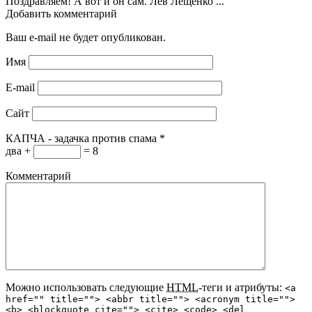
Поздравляем! А вот и он сам. Лев Лещенко ...
Добавить комментарий
Ваш e-mail не будет опубликован.
Имя
E-mail
Сайт
КАПЧА - задачка против спама
*
два +
= 8
Комментарий
Можно использовать следующие
HTML
-теги и атрибуты:
<a
href="" title=""> <abbr title=""> <acronym title="">
<b> <blockquote cite=""> <cite> <code> <del