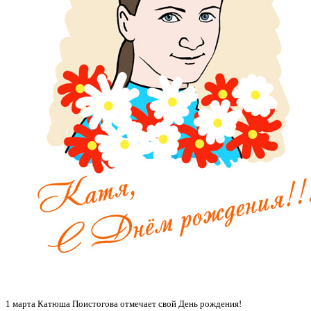
1 марта Катюша Поистогова отмечает свой День рождения!