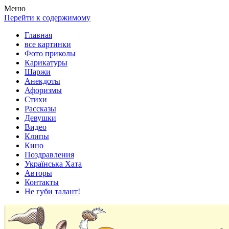
Весела хата — прикольные картинки, смешные истории,
Покажем всем ваши фото приколы, карикатуры, шаржи, стихи,
Меню
клипы!
рассказы, видео и песни!
Перейти к содержимому
Главная
все картинки
Фото приколы
Карикатуры
Шаржи
Анекдоты
Афоризмы
Стихи
Рассказы
Девушки
Видео
Клипы
Кино
Поздравления
Українська Хата
Авторы
Контакты
Не губи талант!