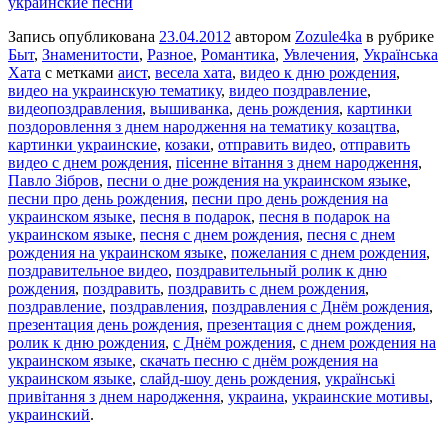
украинские песни
Запись опубликована
23.04.2012
автором
Zozule4ka
в рубрике
Быт
,
Знаменитости
,
Разное
,
Романтика
,
Увлечения
,
Українська
Хата
с метками
аист
,
весела хата
,
видео к дню рождения
,
видео на украинскую тематику
,
видео поздравление
,
видеопоздравления
,
вышиванка
,
день рождения
,
картинки
поздоровлення з днем народження на тематику козацтва
,
картинки украинские
,
козаки
,
отправить видео
,
отправить
видео с днем рождения
,
пісенне вітання з днем народження
,
Павло Зібров
,
песни о дне рождения на украинском языке
,
песни про день рождения
,
песни про день рождения на
украинском языке
,
песня в подарок
,
песня в подарок на
украинском языке
,
песня с днем рождения
,
песня с днем
рождения на украинском языке
,
пожелания с днем рождения
,
поздравительное видео
,
поздравительный ролик к дню
рождения
,
поздравить
,
поздравить с днем рождения
,
поздравление
,
поздравления
,
поздравления с Днём рождения
,
презентация день рождения
,
презентация с днем рождения
,
ролик к дню рождения
,
с Днём рождения
,
с днем рождения на
украинском языке
,
скачать песню с днём рождения на
украинском языке
,
слайд-шоу день рождения
,
українські
привітання з днем народження
,
украина
,
украинские мотивы
,
украинский
.