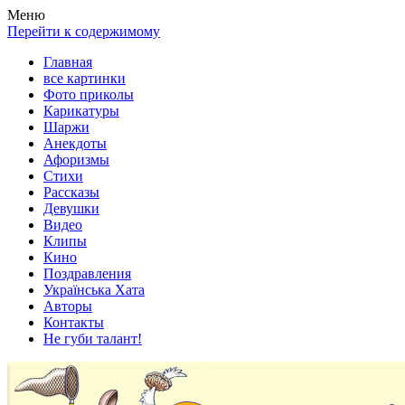
Весела хата — прикольные картинки, смешные истории,
Покажем всем ваши фото приколы, карикатуры, шаржи, стихи,
Меню
клипы!
рассказы, видео и песни!
Перейти к содержимому
Главная
все картинки
Фото приколы
Карикатуры
Шаржи
Анекдоты
Афоризмы
Стихи
Рассказы
Девушки
Видео
Клипы
Кино
Поздравления
Українська Хата
Авторы
Контакты
Не губи талант!