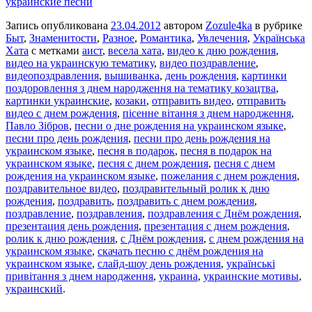
украинские песни
Запись опубликована
23.04.2012
автором
Zozule4ka
в рубрике
Быт
,
Знаменитости
,
Разное
,
Романтика
,
Увлечения
,
Українська
Хата
с метками
аист
,
весела хата
,
видео к дню рождения
,
видео на украинскую тематику
,
видео поздравление
,
видеопоздравления
,
вышиванка
,
день рождения
,
картинки
поздоровлення з днем народження на тематику козацтва
,
картинки украинские
,
козаки
,
отправить видео
,
отправить
видео с днем рождения
,
пісенне вітання з днем народження
,
Павло Зібров
,
песни о дне рождения на украинском языке
,
песни про день рождения
,
песни про день рождения на
украинском языке
,
песня в подарок
,
песня в подарок на
украинском языке
,
песня с днем рождения
,
песня с днем
рождения на украинском языке
,
пожелания с днем рождения
,
поздравительное видео
,
поздравительный ролик к дню
рождения
,
поздравить
,
поздравить с днем рождения
,
поздравление
,
поздравления
,
поздравления с Днём рождения
,
презентация день рождения
,
презентация с днем рождения
,
ролик к дню рождения
,
с Днём рождения
,
с днем рождения на
украинском языке
,
скачать песню с днём рождения на
украинском языке
,
слайд-шоу день рождения
,
українські
привітання з днем народження
,
украина
,
украинские мотивы
,
украинский
.