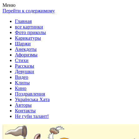
Весела хата — прикольные картинки, смешные истории,
Покажем всем ваши фото приколы, карикатуры, шаржи, стихи,
Меню
клипы!
рассказы, видео и песни!
Перейти к содержимому
Главная
все картинки
Фото приколы
Карикатуры
Шаржи
Анекдоты
Афоризмы
Стихи
Рассказы
Девушки
Видео
Клипы
Кино
Поздравления
Українська Хата
Авторы
Контакты
Не губи талант!