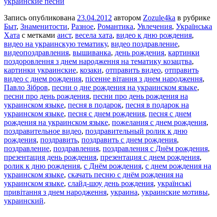
украинские песни
Запись опубликована
23.04.2012
автором
Zozule4ka
в рубрике
Быт
,
Знаменитости
,
Разное
,
Романтика
,
Увлечения
,
Українська
Хата
с метками
аист
,
весела хата
,
видео к дню рождения
,
видео на украинскую тематику
,
видео поздравление
,
видеопоздравления
,
вышиванка
,
день рождения
,
картинки
поздоровлення з днем народження на тематику козацтва
,
картинки украинские
,
козаки
,
отправить видео
,
отправить
видео с днем рождения
,
пісенне вітання з днем народження
,
Павло Зібров
,
песни о дне рождения на украинском языке
,
песни про день рождения
,
песни про день рождения на
украинском языке
,
песня в подарок
,
песня в подарок на
украинском языке
,
песня с днем рождения
,
песня с днем
рождения на украинском языке
,
пожелания с днем рождения
,
поздравительное видео
,
поздравительный ролик к дню
рождения
,
поздравить
,
поздравить с днем рождения
,
поздравление
,
поздравления
,
поздравления с Днём рождения
,
презентация день рождения
,
презентация с днем рождения
,
ролик к дню рождения
,
с Днём рождения
,
с днем рождения на
украинском языке
,
скачать песню с днём рождения на
украинском языке
,
слайд-шоу день рождения
,
українські
привітання з днем народження
,
украина
,
украинские мотивы
,
украинский
.