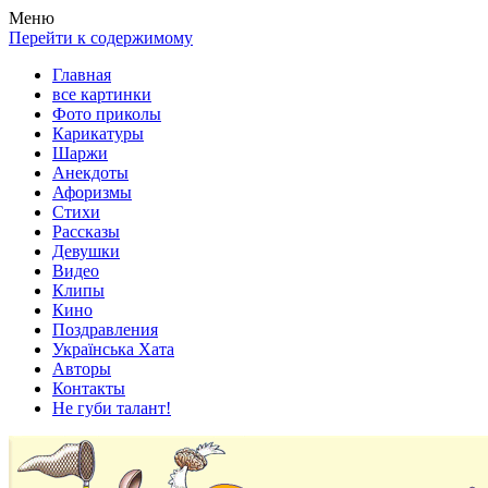
Весела хата — прикольные картинки, смешные истории,
Покажем всем ваши фото приколы, карикатуры, шаржи, стихи,
Меню
клипы!
рассказы, видео и песни!
Перейти к содержимому
Главная
все картинки
Фото приколы
Карикатуры
Шаржи
Анекдоты
Афоризмы
Стихи
Рассказы
Девушки
Видео
Клипы
Кино
Поздравления
Українська Хата
Авторы
Контакты
Не губи талант!