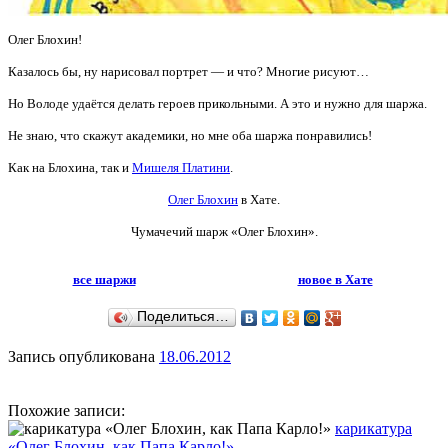
Олег Блохин!
Казалось бы, ну нарисовал портрет — и что? Многие рисуют…
Но Володе удаётся делать героев прикольными. А это и нужно для шаржа.
Не знаю, что скажут академики, но мне оба шаржа понравились!
Как на Блохина, так и
Мишеля Платини
.
Олег Блохин
в Хате.
Чумачечий шарж «Олег Блохин».
все шаржи
новое в Хате
Поделиться…
Запись опубликована
18.06.2012
Похожие записи:
карикатура
«Олег Блохин, как Папа Карло!»