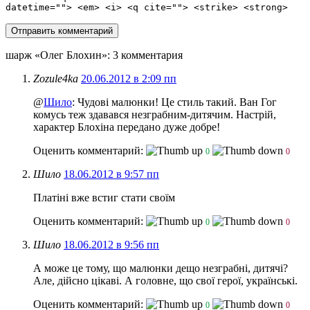
datetime=""> <em> <i> <q cite=""> <strike> <strong>
шарж «Олег Блохин»
: 3 комментария
Zozule4ka
20.06.2012 в 2:09 пп
@
Шило
: Чудові малюнки! Це стиль такий. Ван Гог
комусь теж здавався незграбним-дитячим. Настрій,
характер Блохіна передано дуже добре!
Оценить комментарий:
0
0
Шило
18.06.2012 в 9:57 пп
Платіні вже встиг стати своїм
Оценить комментарий:
0
0
Шило
18.06.2012 в 9:56 пп
А може це тому, що малюнки дещо незграбні, дитячі?
Але, дійсно цікаві. А головне, що свої герої, українські.
Оценить комментарий:
0
0