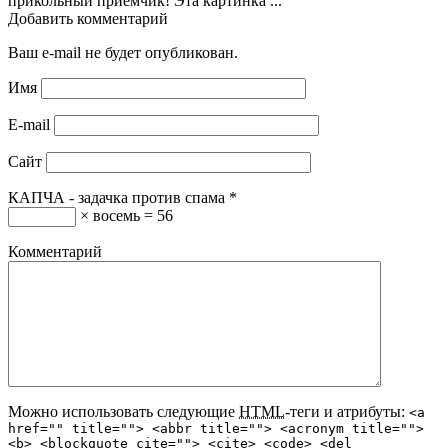
прикольный приёмчик! Эта картинка ...
Добавить комментарий
Ваш e-mail не будет опубликован.
Имя
E-mail
Сайт
КАПЧА - задачка против спама
*
× восемь = 56
Комментарий
Можно использовать следующие
HTML
-теги и атрибуты:
<a
href="" title=""> <abbr title=""> <acronym title="">
<b> <blockquote cite=""> <cite> <code> <del