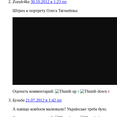
Zozule4ka
30.10.2012 в 1:23 пп
Штрих к портрету Олега Тягнибока:
Оценить комментарий:
0
0
Бульба
21.07.2012 в 1:42 пп
А навіщо ковбоєм малювали? Українське треба було.