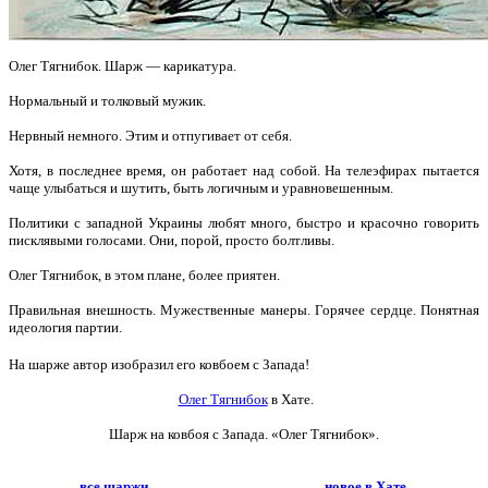
Олег Тягнибок. Шарж — карикатура.
Нормальный и толковый мужик.
Нервный немного. Этим и отпугивает от себя.
Хотя, в последнее время, он работает над собой. На телеэфирах пытается
чаще улыбаться и шутить, быть логичным и уравновешенным.
Политики с западной Украины любят много, быстро и красочно говорить
писклявыми голосами. Они, порой, просто болтливы.
Олег Тягнибок, в этом плане, более приятен.
Правильная внешность. Мужественные манеры. Горячее сердце. Понятная
идеология партии.
На шарже автор изобразил его ковбоем с Запада!
Олег Тягнибок
в Хате.
Шарж на ковбоя с Запада. «Олег Тягнибок».
все шаржи
новое в Хате