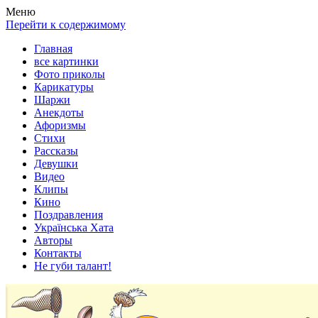
Весела хата — прикольные картинки, смешные истории,
Покажем всем ваши фото приколы, карикатуры, шаржи, стихи,
Меню
клипы!
рассказы, видео и песни!
Перейти к содержимому
Главная
все картинки
Фото приколы
Карикатуры
Шаржи
Анекдоты
Афоризмы
Стихи
Рассказы
Девушки
Видео
Клипы
Кино
Поздравления
Українська Хата
Авторы
Контакты
Не губи талант!