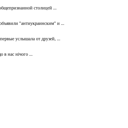
общепризнанной столицей ...
объявили "антиукраинским" и ...
ервые услышала от друзей, ...
 в нас нічого ...