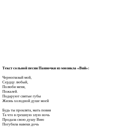
Текст сольной песни Панночки из мюзикла «Вий»:
Черноглазый мой,
Сердцу любый,
Полюби меня,
Пожалей.
Подаруют святые губы
Жизнь холодной душе моей
Будь ты проклята, мать повия
Та что в грешную злую ночь
Продала свою душу Вию
Погубила навеки дочь