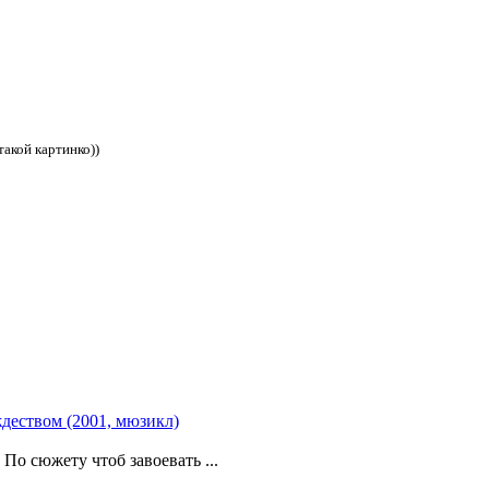
такой картинко))
деством (2001, мюзикл)
По сюжету чтоб завоевать ...