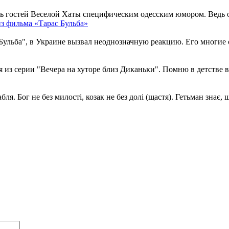
вать гостей Веселой Хаты специфическим одесским юмором. Ведь 
з фильма «Тарас Бульба»
Бульба", в Украине вызвал неоднозначную реакцию. Его многие 
из серии "Вечера на хуторе близ Диканьки". Помню в детстве вп
ля. Бог не без милості, козак не без долі (щастя). Гетьман знає, що