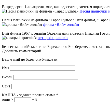
В предверии 1-го апреля, мне, как одесситке, хочется порадо
Песня панночки и
Песня панночки из фильма "Тарас Бульба" Этот фильм, "Тарас 
фильм «Вий» онлайн
Вий фильм 1967 г. онлайн Экранизация повести Николая Гоголя 
козацькі прислів’я
Без гетьмана військо гине. Береженого Бог береже, а козака – шаб
Добавить комментарий
Ваш e-mail не будет опубликован.
Имя
E-mail
Сайт
КАПЧА - задачка против спама
*
один ×
= 8