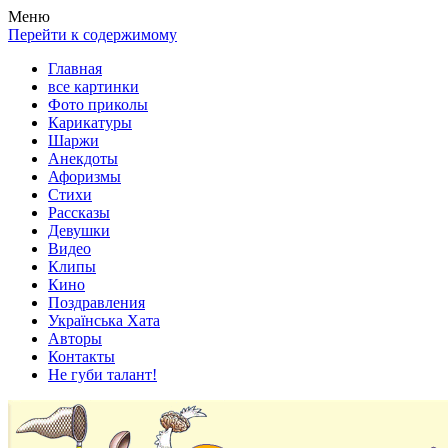
Весела хата — прикольные картинки, смешные истории, клипы
Покажем всем ваши фото приколы, карикатуры, шаржи, стихи, 
Меню
Перейти к содержимому
Главная
все картинки
Фото приколы
Карикатуры
Шаржи
Анекдоты
Афоризмы
Стихи
Рассказы
Девушки
Видео
Клипы
Кино
Поздравления
Українська Хата
Авторы
Контакты
Не губи талант!