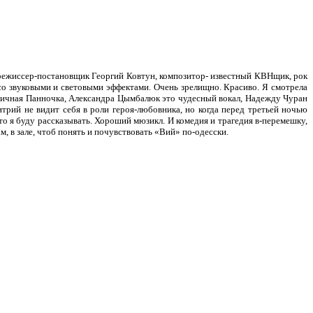
режиссер-постановщик Георгий Ковтун, композитор- известный КВНщик, рок
, со звуковыми и световыми эффектами. Очень зрелищно. Красиво. Я смотрела
иричная Панночка, Александра Цымбалюк это чудесный вокал, Надежду Чуран
рий не видит себя в роли героя-любовника, но когда перед третьей ночью
то я буду рассказывать. Хороший мюзикл. И комедия и трагедия в-перемешку,
м, в зале, чтоб понять и почувствовать «Вий» по-одесски.