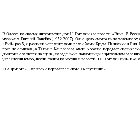
В Одессе по своему интерпретируют Н. Гоголя и его повесть «Вий».
В Русск
музыкант Евгений Лапейко (1952-2007). Одно дело смотреть по телевизору ф
«Вий» раз 5, с разными исполнителями ролей Хомы Брута, Панночки и Вия.
пока не слышала, а Татьяна Коновалова очень хорошо передаёт сценическ
Дмитрий оголяется на сцене, молоденькие поклонницы в зрительном зале виз
украинский юмор, песни, танцы по мотивам повести Н.В. Гоголя «Вий» и «Соро
«На ярмарке». Отрывок с первоапрельского «Капустника»