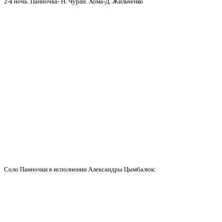
2-я ночь. Панночка- Н. Чуран. Хома-Д. Жильченко
Соло Панночки в исполнении Александры Цымбалюк: