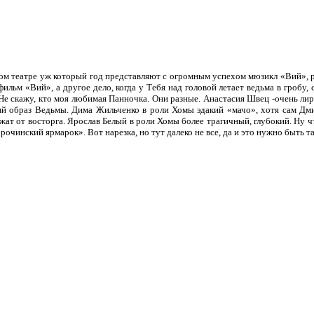
ом театре уж который год представляют с огромным успехом мюзикл «Вий», 
ильм «Вий», а другое дело, когда у Тебя над головой летает ведьма в гробу
 Не скажу, кто моя любимая Панночка. Они разные. Анастасия Швец -очень л
ий образ Ведьмы. Дима Жильченко в роли Хомы эдакий «мачо», хотя сам Дмит
жат от восторга. Ярослав Белый в роли Хомы более трагичный, глубокий. Ну ч
чинский ярмарок». Вот нарезка, но тут далеко не все, да и это нужно быть та