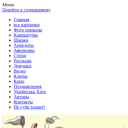
Весела хата — прикольные картинки, смешные истории,
Покажем всем ваши фото приколы, карикатуры, шаржи, стихи,
Меню
клипы!
рассказы, видео и песни!
Перейти к содержимому
Главная
все картинки
Фото приколы
Карикатуры
Шаржи
Анекдоты
Афоризмы
Стихи
Рассказы
Девушки
Видео
Клипы
Кино
Поздравления
Українська Хата
Авторы
Контакты
Не губи талант!