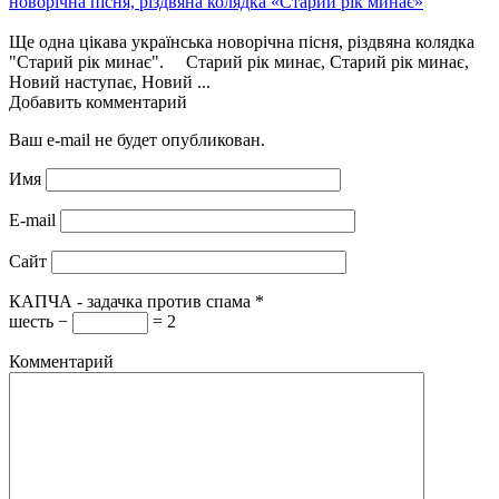
новорічна пісня, різдвяна колядка «Старий рік минає»
Ще одна цікава українська новорічна пісня, різдвяна колядка
"Старий рік минає". Старий рік минає, Старий рік минає,
Новий наступає, Новий ...
Добавить комментарий
Ваш e-mail не будет опубликован.
Имя
E-mail
Сайт
КАПЧА - задачка против спама
*
шесть −
= 2
Комментарий