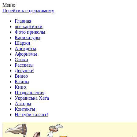
Весела хата — прикольные картинки, смешные истории,
Покажем всем ваши фото приколы, карикатуры, шаржи, стихи,
Меню
клипы!
рассказы, видео и песни!
Перейти к содержимому
Главная
все картинки
Фото приколы
Карикатуры
Шаржи
Анекдоты
Афоризмы
Стихи
Рассказы
Девушки
Видео
Клипы
Кино
Поздравления
Українська Хата
Авторы
Контакты
Не губи талант!