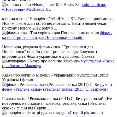
кліп на пісню
«Новорічна» MadHeads XL
кліп на пісню "Новорічна" MadHeads XL. Веселе привітання з
Новим роком для гостей веселої хати. Багато людей чекає
приходу Нового 2012 року з ...
фільм-
казка «Три горішки для Попелюшки» онлайн
Новорічна, різдвяна фільм-казка "Три горішки для
Попелюшки" онлайн (рос. Три орешка для Золушки)
виробництва Чехії з українським дубляжем. Сюжет: ...
мультфільм «Казка
про богиню Макошу»
Казка про богиню Макошу - український мультфільм 1995р.
Українські фільми
фільм «Реальна казка» (Реальная сказка (2011) С. Безруков)
Реальна казка / Реальная сказка (2011) С. Безруков онлайн Не
новорічна, не різдвяна, але нова, реальна казка ( Реальная
сказка), фільм від Сергія ...