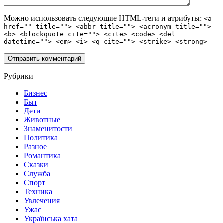
Можно использовать следующие
HTML
-теги и атрибуты:
<a
href="" title=""> <abbr title=""> <acronym title="">
<b> <blockquote cite=""> <cite> <code> <del
datetime=""> <em> <i> <q cite=""> <strike> <strong>
Рубрики
Бизнес
Быт
Дети
Животные
Знаменитости
Политика
Разное
Романтика
Сказки
Служба
Спорт
Техника
Увлечения
Ужас
Українська хата