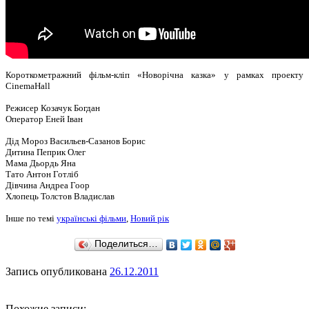
Короткометражний фільм-кліп «Новорічна казка» у рамках проекту
CinemaHall
Режисер Козачук Богдан
Оператор Еней Іван
Дід Мороз Васильев-Сазанов Борис
Дитина Пеприк Олег
Мама Дьордь Яна
Тато Антон Готліб
Дівчина Андреа Гоор
Хлопець Толстов Владислав
Інше по темі
українські фільми
,
Новий рік
Поделиться…
Запись опубликована
26.12.2011
Похожие записи: