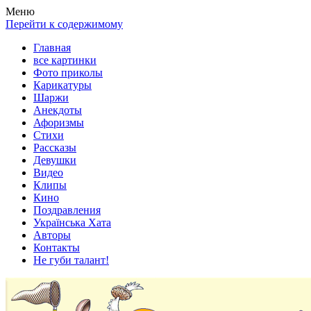
Весела хата — прикольные картинки, смешные истории,
Покажем всем ваши фото приколы, карикатуры, шаржи, стихи,
Меню
клипы!
рассказы, видео и песни!
Перейти к содержимому
Главная
все картинки
Фото приколы
Карикатуры
Шаржи
Анекдоты
Афоризмы
Стихи
Рассказы
Девушки
Видео
Клипы
Кино
Поздравления
Українська Хата
Авторы
Контакты
Не губи талант!