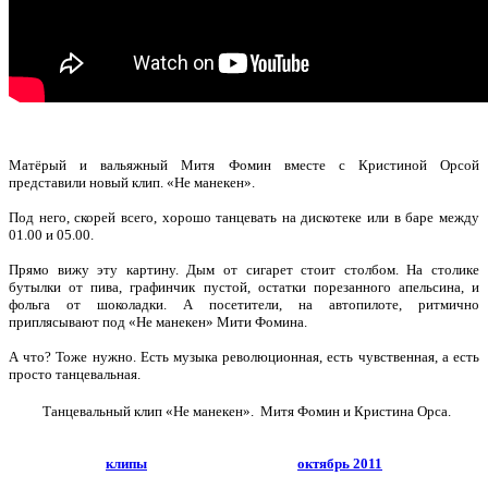
Матёрый и вальяжный Митя Фомин вместе с Кристиной Орсой
представили новый клип. «Не манекен».
Под него, скорей всего, хорошо танцевать на дискотеке или в баре между
01.00 и 05.00.
Прямо вижу эту картину. Дым от сигарет стоит столбом. На столике
бутылки от пива, графинчик пустой, остатки порезанного апельсина, и
фольга от шоколадки. А посетители, на автопилоте, ритмично
приплясывают под «Не манекен» Мити Фомина.
А что? Тоже нужно. Есть музыка революционная, есть чувственная, а есть
просто танцевальная.
Танцевальный клип «Не манекен». Митя Фомин и Кристина Орса.
клипы
октябрь 2011