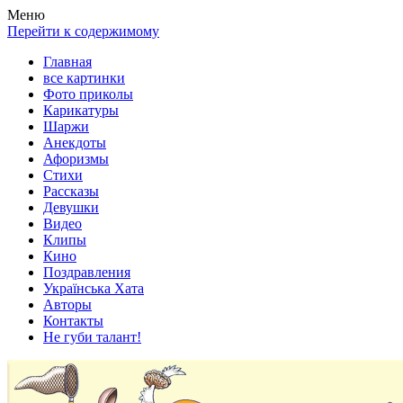
Весела хата — прикольные картинки, смешные истории,
Покажем всем ваши фото приколы, карикатуры, шаржи, стихи,
Меню
клипы!
рассказы, видео и песни!
Перейти к содержимому
Главная
все картинки
Фото приколы
Карикатуры
Шаржи
Анекдоты
Афоризмы
Стихи
Рассказы
Девушки
Видео
Клипы
Кино
Поздравления
Українська Хата
Авторы
Контакты
Не губи талант!