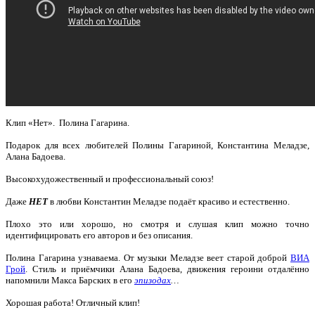
Клип «Нет». Полина Гагарина.
Подарок для всех любителей Полины Гагариной, Константина Меладзе,
Алана Бадоева.
Высокохудожественный и профессиональный союз!
Даже
НЕТ
в любви Константин Меладзе подаёт красиво и естественно.
Плохо это или хорошо, но смотря и слушая клип можно точно
идентифицировать его авторов и без описания.
Полина Гагарина узнаваема. От музыки Меладзе веет старой доброй
ВИА
Грой
. Стиль и приёмчики Алана Бадоева, движения героини отдалённо
напомнили Макса Барских в его
эпизодах
…
Хорошая работа! Отличный клип!