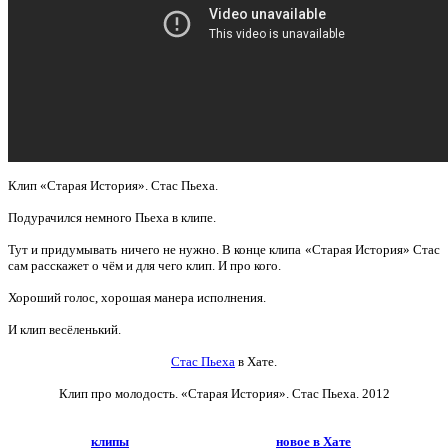
Клип «Старая История». Стас Пьеха.
Подурачился немного Пьеха в клипе.
Тут и придумывать ничего не нужно. В конце клипа «Старая История» Стас
сам расскажет о чём и для чего клип. И про кого.
Хороший голос, хорошая манера исполнения.
И клип весёленький.
Стас Пьеха
в Хате.
Клип про молодость. «Старая История».
Стас Пьеха. 2012
клипы
новое в Хате