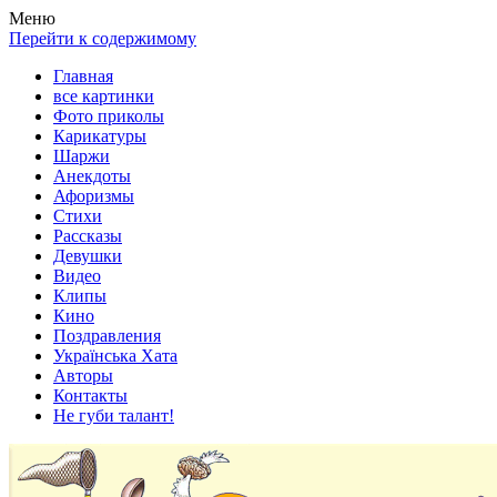
Весела хата — прикольные картинки, смешные истории,
Покажем всем ваши фото приколы, карикатуры, шаржи, стихи,
Меню
клипы!
рассказы, видео и песни!
Перейти к содержимому
Главная
все картинки
Фото приколы
Карикатуры
Шаржи
Анекдоты
Афоризмы
Стихи
Рассказы
Девушки
Видео
Клипы
Кино
Поздравления
Українська Хата
Авторы
Контакты
Не губи талант!