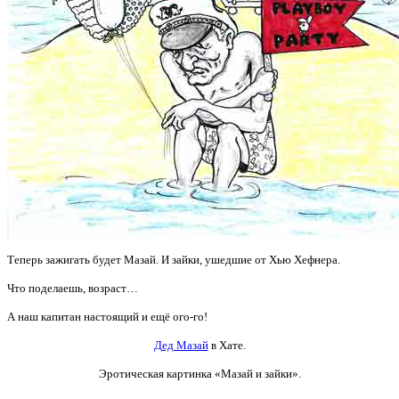
Теперь зажигать будет Мазай. И зайки, ушедшие от Хью Хефнера.
Что поделаешь, возраст…
А наш капитан настоящий и ещё ого-го!
Дед Мазай
в Хате.
Эротическая картинка
«Мазай и зайки».