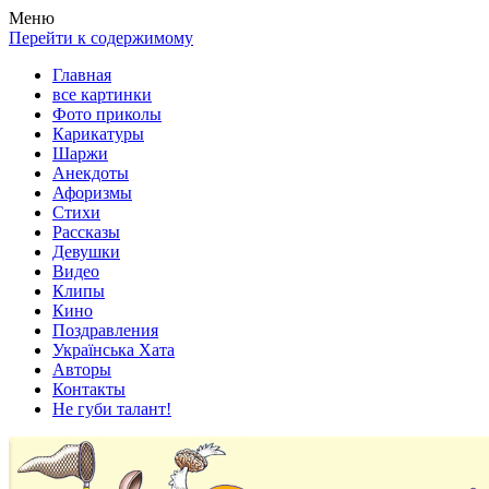
Весела хата — прикольные картинки, смешные истории,
Покажем всем ваши фото приколы, карикатуры, шаржи, стихи,
Меню
клипы!
рассказы, видео и песни!
Перейти к содержимому
Главная
все картинки
Фото приколы
Карикатуры
Шаржи
Анекдоты
Афоризмы
Стихи
Рассказы
Девушки
Видео
Клипы
Кино
Поздравления
Українська Хата
Авторы
Контакты
Не губи талант!