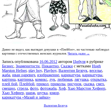
Давно не видел, как выглядят девушки в «Плейбое», но частенько наблюдал
картинки с отечественных женских журналов.
Читать далее →
Запись опубликована
16.06.2012
автором
Цибуля
в рубрике
Бизнес
,
Знаменитости
,
Пикантно
,
Сказки
с метками
Hugh
Marston Hefner
,
play boy
,
Playboy
,
Валентин Безрук
,
веселье
,
жаба
,
иван царевич
,
изображение
,
карикатура
,
карикатуры
,
картина
,
картинка
,
комикс
,
лук
,
любимая
,
лягушка
,
открытка
,
плей бой
,
Плейбой
,
прикол
,
приколы
,
рисунок
,
сказка
,
смех
,
смешно
,
стрела
,
фото
,
фотожаба
,
Хеф
,
Хью Марстон Хефнер
,
Хью Хефнер
,
шарж
,
шутка
,
юмор
.
карикатура «Мазай и зайки»
Валентин Безрук