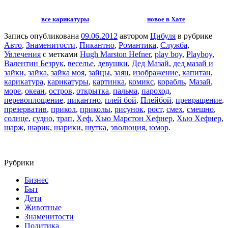
все карикатуры
новое в Хате
Запись опубликована
09.06.2012
автором
Цибуля
в рубрике
Авто
,
Знаменитости
,
Пикантно
,
Романтика
,
Служба
,
Увлечения
с метками
Hugh Marston Hefner
,
play boy
,
Playboy
,
Валентин Безрук
,
веселье
,
девушки
,
Дед Мазай
,
дед мазай и
зайки
,
зайка
,
зайка моя
,
зайцы
,
заяц
,
изображение
,
капитан
,
карикатура
,
карикатуры
,
картинка
,
комикс
,
корабль
,
Мазай
,
море
,
океан
,
остров
,
открытка
,
пальма
,
пароход
,
перевоплощение
,
пикантно
,
плей бой
,
Плейбой
,
превращение
,
презерватив
,
прикол
,
приколы
,
рисунок
,
рост
,
смех
,
смешно
,
солнце
,
судно
,
трап
,
Хеф
,
Хью Марстон Хефнер
,
Хью Хефнер
,
шарж
,
шарик
,
шарики
,
шутка
,
эволюция
,
юмор
.
Рубрики
Бизнес
Быт
Дети
Животные
Знаменитости
Политика