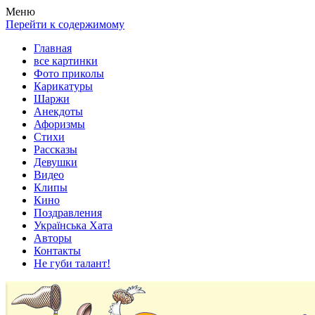
Весела хата — прикольные картинки, смешные истории,
Покажем всем ваши фото приколы, карикатуры, шаржи, стихи,
Меню
клипы!
рассказы, видео и песни!
Перейти к содержимому
Главная
все картинки
Фото приколы
Карикатуры
Шаржи
Анекдоты
Афоризмы
Стихи
Рассказы
Девушки
Видео
Клипы
Кино
Поздравления
Українська Хата
Авторы
Контакты
Не губи талант!