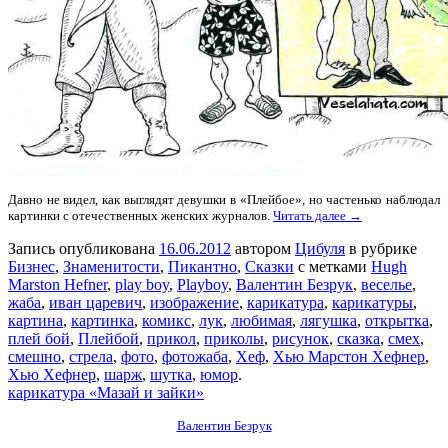
Давно не видел, как выглядят девушки в «Плейбое», но частенько наблюдал
картинки с отечественных женских журналов.
Читать далее →
Запись опубликована
16.06.2012
автором
Цибуля
в рубрике
Бизнес
,
Знаменитости
,
Пикантно
,
Сказки
с метками
Hugh
Marston Hefner
,
play boy
,
Playboy
,
Валентин Безрук
,
веселье
,
жаба
,
иван царевич
,
изображение
,
карикатура
,
карикатуры
,
картина
,
картинка
,
комикс
,
лук
,
любимая
,
лягушка
,
открытка
,
плей бой
,
Плейбой
,
прикол
,
приколы
,
рисунок
,
сказка
,
смех
,
смешно
,
стрела
,
фото
,
фотожаба
,
Хеф
,
Хью Марстон Хефнер
,
Хью Хефнер
,
шарж
,
шутка
,
юмор
.
карикатура «Мазай и зайки»
Валентин Безрук