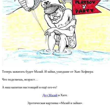
Теперь зажигать будет Мазай. И зайки, ушедшие от Хью Хефнера.
Что поделаешь, возраст…
А наш капитан настоящий и ещё ого-го!
Дед Мазай
в Хате.
Эротическая картинка
«Мазай и зайки».