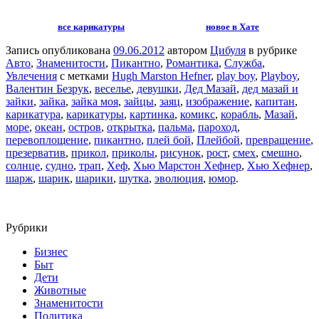
все карикатуры
новое в Хате
Запись опубликована
09.06.2012
автором
Цибуля
в рубрике
Авто
,
Знаменитости
,
Пикантно
,
Романтика
,
Служба
,
Увлечения
с метками
Hugh Marston Hefner
,
play boy
,
Playboy
,
Валентин Безрук
,
веселье
,
девушки
,
Дед Мазай
,
дед мазай и
зайки
,
зайка
,
зайка моя
,
зайцы
,
заяц
,
изображение
,
капитан
,
карикатура
,
карикатуры
,
картинка
,
комикс
,
корабль
,
Мазай
,
море
,
океан
,
остров
,
открытка
,
пальма
,
пароход
,
перевоплощение
,
пикантно
,
плей бой
,
Плейбой
,
превращение
,
презерватив
,
прикол
,
приколы
,
рисунок
,
рост
,
смех
,
смешно
,
солнце
,
судно
,
трап
,
Хеф
,
Хью Марстон Хефнер
,
Хью Хефнер
,
шарж
,
шарик
,
шарики
,
шутка
,
эволюция
,
юмор
.
Рубрики
Бизнес
Быт
Дети
Животные
Знаменитости
Политика