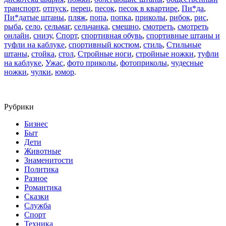
транспорт
,
отпуск
,
перец
,
песок
,
песок в квартире
,
Пи*да
,
Пи*датые штаны
,
пляж
,
попа
,
попка
,
приколы
,
рибок
,
рис
,
рыба
,
село
,
сельмаг
,
сельчанка
,
смешно
,
смотреть
,
смотреть
онлайн
,
снизу
,
Спорт
,
спортивная обувь
,
спортивные штаны и
туфли на каблуке
,
спортивный костюм
,
стиль
,
Стильные
штаны
,
стойка
,
стол
,
Стройные ноги
,
стройные ножки
,
туфли
на каблуке
,
Ужас
,
фото приколы
,
фотоприколы
,
чудесные
ножки
,
чулки
,
юмор
.
Рубрики
Бизнес
Быт
Дети
Животные
Знаменитости
Политика
Разное
Романтика
Сказки
Служба
Спорт
Техника