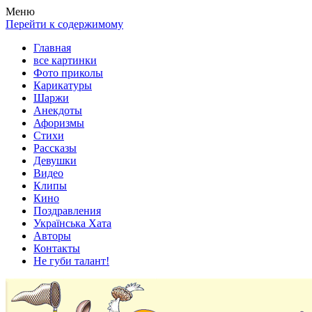
Весела хата — прикольные картинки, смешные истории,
Покажем всем ваши фото приколы, карикатуры, шаржи, стихи,
Меню
клипы!
рассказы, видео и песни!
Перейти к содержимому
Главная
все картинки
Фото приколы
Карикатуры
Шаржи
Анекдоты
Афоризмы
Стихи
Рассказы
Девушки
Видео
Клипы
Кино
Поздравления
Українська Хата
Авторы
Контакты
Не губи талант!