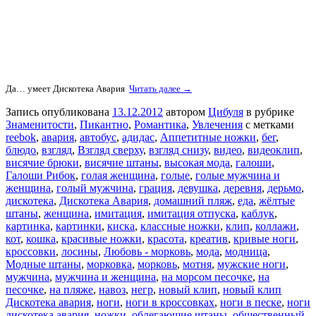
Да… умеет Дискотека Авария
Читать далее →
Запись опубликована
13.12.2012
автором
Цибуля
в рубрике
Знаменитости
,
Пикантно
,
Романтика
,
Увлечения
с метками
reebok
,
авария
,
автобус
,
адидас
,
Аппетитные ножки
,
бег
,
блюдо
,
взгляд
,
Взгляд сверху
,
взгляд снизу
,
видео
,
видеоклип
,
висячие брюки
,
висячие штаны
,
высокая мода
,
галоши
,
Галоши Рибок
,
голая женщина
,
голые
,
голые мужчина и
женщина
,
голый мужчина
,
грация
,
девушка
,
деревня
,
дерьмо
,
дискотека
,
Дискотека Авария
,
домашний пляж
,
еда
,
жёлтые
штаны
,
женщина
,
имитация
,
имитация отпуска
,
каблук
,
картинка
,
картинки
,
киска
,
классные ножки
,
клип
,
коллажи
,
кот
,
кошка
,
красивые ножки
,
красота
,
креатив
,
кривые ноги
,
кроссовки
,
лосины
,
Любовь - морковь
,
мода
,
модница
,
Модные штаны
,
морковка
,
морковь
,
мотня
,
мужские ноги
,
мужчина
,
мужчина и женщина
,
на морсом песочке
,
на
песочке
,
на пляже
,
навоз
,
негр
,
новый клип
,
новый клип
Дискотека авария
,
ноги
,
ноги в кроссовках
,
ноги в песке
,
ноги
дискотека авария
,
ножки
,
облегающие штаны
,
общественный